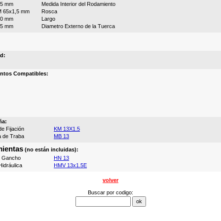
65 mm
Medida Interior del Rodamiento
 65x1,5 mm
Rosca
50 mm
Largo
85 mm
Diametro Externo de la Tuerca
d:
ntos Compatibles:
ña:
e Fijación
KM 13X1.5
a de Traba
MB 13
ientas
(no están incluidas):
e Gancho
HN 13
idráulica
HMV 13x1.5E
volver
Buscar por codigo: