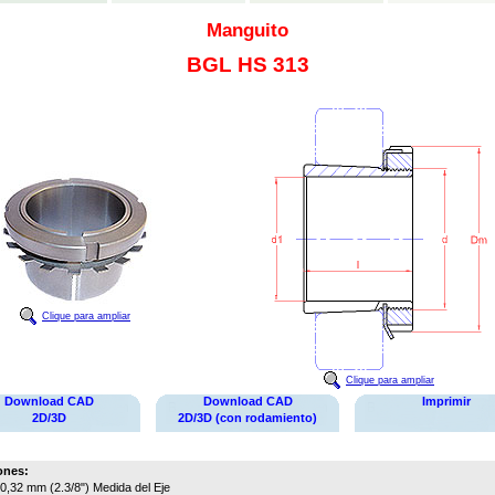
Manguito
BGL HS 313
Clique para ampliar
Clique para ampliar
Download CAD
Download CAD
Imprimir
2D/3D
2D/3D (con rodamiento)
ones:
0,32 mm (2.3/8")
Medida del Eje