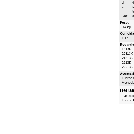
d:
G:
M
l:
Dm:
Peso:
0.4 kg
Conicida
1:12
Rodamie
1313K
20313K
21313K
2213K
22213K
Acompa
Tuerca d
Arandel
Herram
Llave d
Tuerca H