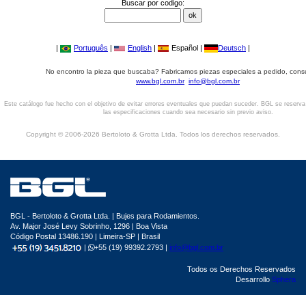
Buscar por codigo:
|
Português
|
English
|
Español |
Deutsch
|
No encontro la pieza que buscaba? Fabricamos piezas especiales a pedido, cons
www.bgl.com.br
info@bgl.com.br
Este catálogo fue hecho con el objetivo de evitar errores eventuales que puedan suceder. BGL se reserv
las especificaciones cuando sea necesario sin previo aviso.
Copyright © 2006-2026 Bertoloto & Grotta Ltda. Todos los derechos reservados.
BGL - Bertoloto & Grotta Ltda. | Bujes para Rodamientos.
Av. Major José Levy Sobrinho, 1296 | Boa Vista
Código Postal 13486.190 | Limeira-SP | Brasil
|
+55 (19) 99392.2793 |
info@bgl.com.br
Todos os Derechos Reservados
Desarrollo
Sphera