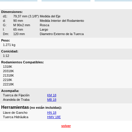
Dimensiones:
d1:
79,37 mm (3.1/8")
Medida del Eje
d:
90 mm
Medida Interior del Rodamiento
G:
M 90x2 mm
Rosca
l:
65 mm
Largo
Dm:
120 mm
Diametro Externo de la Tuerca
Peso:
1.271 kg
Conicidad:
1:12
Rodamientos Compatibles:
1318K
20318K
21318K
2218K
22218K
Acompaña:
Tuerca de Fijación
KM 18
Arandela de Traba
MB 18
Herramientas
(no están incluidas):
Llave de Gancho
HN 18
Tuerca Hidráulica
HMV 18E
volver