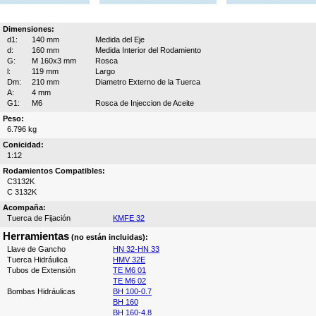
Dimensiones:
d1:
140 mm
Medida del Eje
d:
160 mm
Medida Interior del Rodamiento
G:
M 160x3 mm
Rosca
l:
119 mm
Largo
Dm:
210 mm
Diametro Externo de la Tuerca
A:
4 mm
G1:
M6
Rosca de Injeccion de Aceite
Peso:
6.796 kg
Conicidad:
1:12
Rodamientos Compatibles:
C3132K
C 3132K
Acompaña:
Tuerca de Fijación
KMFE 32
Herramientas
(no están incluidas):
Llave de Gancho
HN 32-HN 33
Tuerca Hidráulica
HMV 32E
Tubos de Extensión
TE M6 01
TE M6 02
Bombas Hidráulicas
BH 100-0.7
BH 160
BH 160-4.8