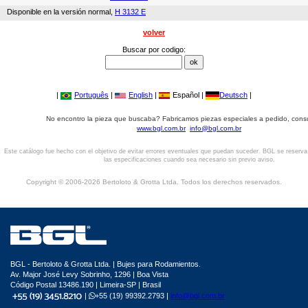
Disponible en la versión normal,
H 3132 E
volver
Buscar por codigo:
|
Português
|
English
|
Español |
Deutsch
|
No encontro la pieza que buscaba? Fabricamos piezas especiales a pedido, cons
www.bgl.com.br
info@bgl.com.br
Este catálogo fue hecho con el objetivo de evitar errores eventuales que puedan suceder. BGL se reserv
las especificaciones cuando sea necesario sin previo aviso.
Copyright © 2006-2026 Bertoloto & Grotta Ltda. Todos los derechos reservados.
BGL - Bertoloto & Grotta Ltda. | Bujes para Rodamientos.
Av. Major José Levy Sobrinho, 1296 | Boa Vista
Código Postal 13486.190 | Limeira-SP | Brasil
|
+55 (19) 99392.2793 |
info@bgl.com.br