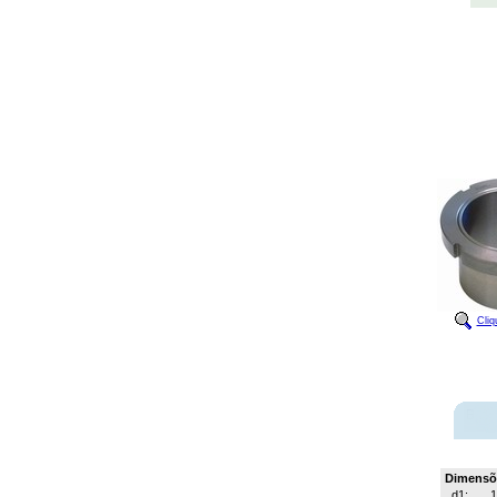
Cliq
Dimensõ
d1: