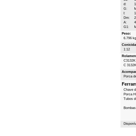
d:
G:
l:
Dm:
A:
G1:
Peso:
6.796 k
Conicida
1:12
Rolamen
C3132K
C 3132
Acompa
Porca d
Ferra
Chave 
Porca Hi
Tubos d
Bombas 
Disponí