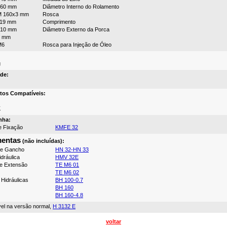
160 mm
Diâmetro Interno do Rolamento
M 160x3 mm
Rosca
119 mm
Comprimento
210 mm
Diâmetro Externo da Porca
4 mm
M6
Rosca para Injeção de Óleo
g
de:
tos Compatíveis:
K
nha:
e Fixação
KMFE 32
mentas
(não incluídas):
de Gancho
HN 32-HN 33
dráulica
HMV 32E
e Extensão
TE M6 01
TE M6 02
Hidráulicas
BH 100-0.7
BH 160
BH 160-4.8
vel na versão normal,
H 3132 E
voltar