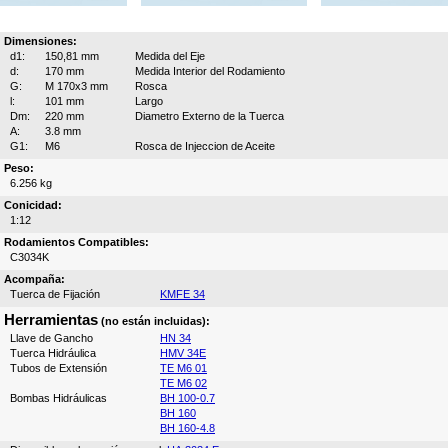
Dimensiones:
d1:
150,81 mm
Medida del Eje
d:
170 mm
Medida Interior del Rodamiento
G:
M 170x3 mm
Rosca
l:
101 mm
Largo
Dm:
220 mm
Diametro Externo de la Tuerca
A:
3.8 mm
G1:
M6
Rosca de Injeccion de Aceite
Peso:
6.256 kg
Conicidad:
1:12
Rodamientos Compatibles:
C3034K
Acompaña:
Tuerca de Fijación
KMFE 34
Herramientas
(no están incluidas):
Llave de Gancho
HN 34
Tuerca Hidráulica
HMV 34E
Tubos de Extensión
TE M6 01
TE M6 02
Bombas Hidráulicas
BH 100-0.7
BH 160
BH 160-4.8