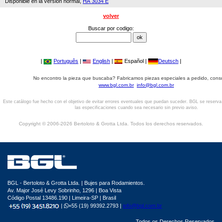
Disponible en la versión normal,
HA 3034 E
volver
Buscar por codigo:
|
Português
|
English
|
Español |
Deutsch
|
No encontro la pieza que buscaba? Fabricamos piezas especiales a pedido, cons
www.bgl.com.br
info@bgl.com.br
Este catálogo fue hecho con el objetivo de evitar errores eventuales que puedan suceder. BGL se reserv
las especificaciones cuando sea necesario sin previo aviso.
Copyright © 2006-2026 Bertoloto & Grotta Ltda. Todos los derechos reservados.
BGL - Bertoloto & Grotta Ltda. | Bujes para Rodamientos.
Av. Major José Levy Sobrinho, 1296 | Boa Vista
Código Postal 13486.190 | Limeira-SP | Brasil
|
+55 (19) 99392.2793 |
info@bgl.com.br
Todos os Derechos Reservados