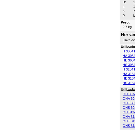
D:
m:
n:
P:
M
Peso:
2.7 kg
Herram
Llave d
Utilizad
H 3034 
HA 3034
HE 3034
HS 3034
H 3134 
HA 3134
HE 3134
HS 3134
Utilizad
OH 303
OHA 30
OHE 30
OHS 30
OH 313
OHA 31
OHE 31
OHS 31