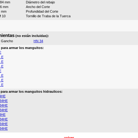
184 mm
Diámetro del rebajo
16 mm
Ancho del Corte
7 mm
Profundidad del Corte
 10
Tornillo de Traba de la Tuerca
ientas
(no están incluidas):
e Gancho
HN 34
o para armar los manguitos:
E
 E
 E
 E
E
 E
 E
 E
a para armar los manguitos hidraulicos:
4HE
34HE
34HE
34HE
4HE
34HE
34HE
34HE
volver