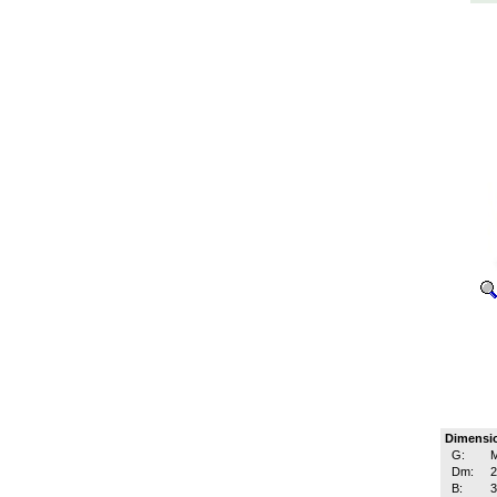
Dimensi
G:
M
Dm:
B: