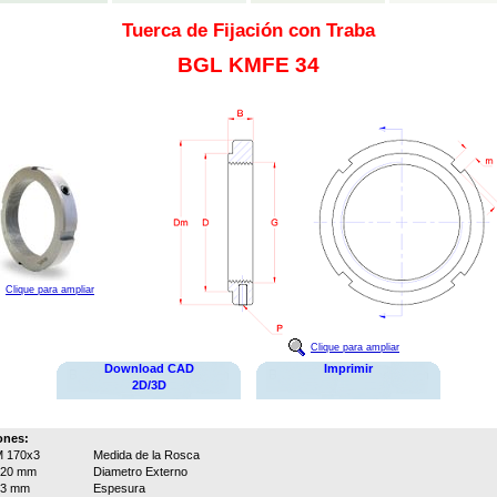
Tuerca de Fijación con Traba
BGL KMFE 34
Clique para ampliar
Clique para ampliar
Download CAD
Imprimir
2D/3D
ones:
 170x3
Medida de la Rosca
220 mm
Diametro Externo
33 mm
Espesura