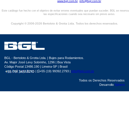
www.bgl.com.br
info@bgl.com.br
Este catálogo fue hecho con el objetivo de evitar errores eventuales que puedan suceder. BGL se reserv
las especificaciones cuando sea necesario sin previo aviso.
Copyright © 2006-2026 Bertoloto & Grotta Ltda. Todos los derechos reservados.
BGL - Bertoloto & Grotta Ltda. | Bujes para Rodamientos.
Av. Major José Levy Sobrinho, 1296 | Boa Vista
Código Postal 13486.190 | Limeira-SP | Brasil
|
+55 (19) 99392.2793 |
info@bgl.com.br
Todos os Derechos Reservados
Desarrollo
Sphera