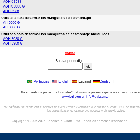
AOHX 3088
AOHX 3088 G
AOH 3988
Utilizada para desarmar los manguitos de desmontaje:
AH 3080 G
AH 3980 G
Utilizada para desarmar los manguitos de desmontaje hidraulicos:
AOH 3080 G
AOH 3980 G
volver
Buscar por codigo:
|
Português
|
English
|
Español |
Deutsch
|
No encontro la pieza que buscaba? Fabricamos piezas especiales a pedido, cons
www.bgl.com.br
info@bgl.com.br
Este catálogo fue hecho con el objetivo de evitar errores eventuales que puedan suceder. BGL se reserv
las especificaciones cuando sea necesario sin previo aviso.
Copyright © 2006-2026 Bertoloto & Grotta Ltda. Todos los derechos reservados.