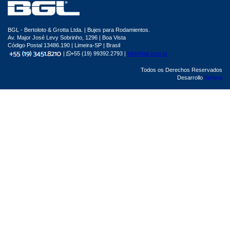
BGL - Bertoloto & Grotta Ltda. | Bujes para Rodamientos.
Av. Major José Levy Sobrinho, 1296 | Boa Vista
Código Postal 13486.190 | Limeira-SP | Brasil
|
+55 (19) 99392.2793 |
info@bgl.com.br
Todos os Derechos Reservados
Desarrollo
Sphera