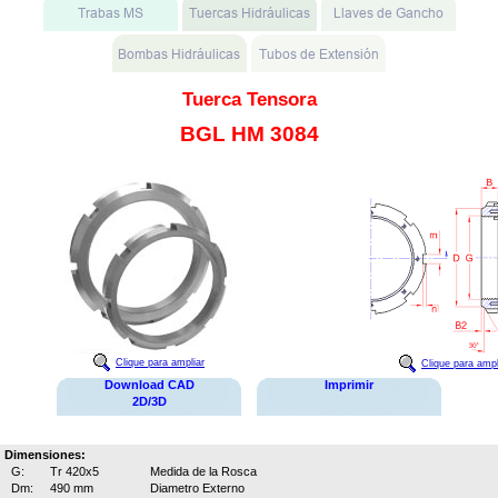
Tuerca Tensora
BGL HM 3084
Clique para ampliar
Clique para ampl
Download CAD
Imprimir
2D/3D
Dimensiones:
G:
Tr 420x5
Medida de la Rosca
Dm:
490 mm
Diametro Externo