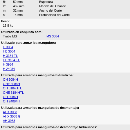
B:
52 mm
Espesura
D:
462 mm
Medida del Chanfle
m:
32 mm
Ancho del Corte
n:
14 mm
Profundidad del Corte
Peso:
16.8 kg
Utilizada en conjunto com:
Traba MS
MS 3084
Utilizado para armar los manguitos:
H 3084
HE 3084
H 3184 TL
HE 3184 TL
H 3984
H 24084
Utilizada para armar los manguitos hidraulicos:
OH 3084H
OHE 3084H
OH 3184HTL
OHE 3184HTL
OH 3984H
OH 24084H
Utilizada para armar los manguitos de desmontaje:
AHX 3088
AHX 3088 G
AH 3988
Utilizada para armar los manguitos de desmontaje hidraulicos: