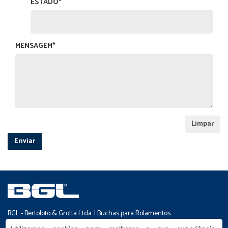
ESTADO*
MENSAGEM*
Limpar
BGL - Bertoloto & Grotta Ltda. | Buchas para Rolamentos.
Av. Major José Levy Sobrinho, 1296 | Boa Vista