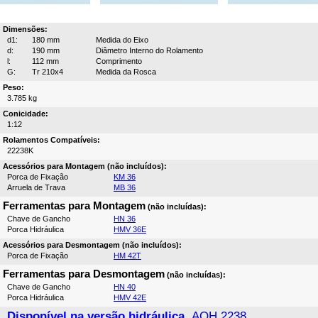
Dimensões:
d1:
180 mm
Medida do Eixo
d:
190 mm
Diâmetro Interno do Rolamento
l:
112 mm
Comprimento
G:
Tr 210x4
Medida da Rosca
Peso:
3.785 kg
Conicidade:
1:12
Rolamentos Compatíveis:
22238K
Acessórios para Montagem (não incluídos):
Porca de Fixação
KM 36
Arruela de Trava
MB 36
Ferramentas para Montagem
(não incluídas):
Chave de Gancho
HN 36
Porca Hidráulica
HMV 36E
Acessórios para Desmontagem (não incluídos):
Porca de Fixação
HM 42T
Ferramentas para Desmontagem
(não incluídas):
Chave de Gancho
HN 40
Porca Hidráulica
HMV 42E
Disponível na versão hidráulica,
AOH 2238