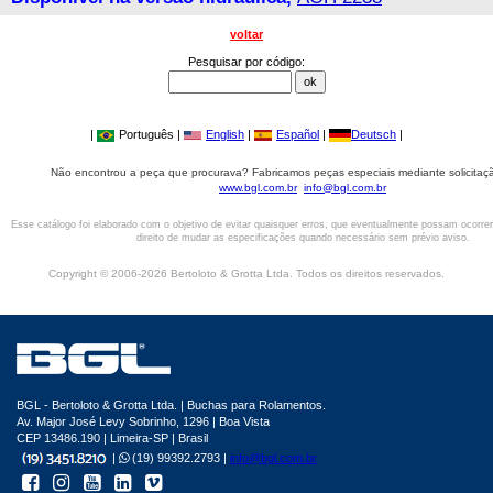
voltar
Pesquisar por código:
|
Português |
English
|
Español
|
Deutsch
|
Não encontrou a peça que procurava? Fabricamos peças especiais mediante solicitaçã
www.bgl.com.br
info@bgl.com.br
Esse catálogo foi elaborado com o objetivo de evitar quaisquer erros, que eventualmente possam ocorre
direito de mudar as especificações quando necessário sem prévio aviso.
Copyright © 2006-2026 Bertoloto & Grotta Ltda. Todos os direitos reservados.
BGL - Bertoloto & Grotta Ltda. | Buchas para Rolamentos.
Av. Major José Levy Sobrinho, 1296 | Boa Vista
CEP 13486.190 | Limeira-SP | Brasil
|
(19) 99392.2793 |
info@bgl.com.br