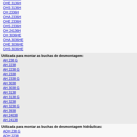
OHE 3136H
OHS 3136H
OH 2336H
OHA 2336H
OHE 2336H
OHS 2336H
OH 24136H
OH 3036HE
OHA 3036HE
OHE 3036HE
OHS 3036HE
Utilizada para montar as buchas de desmontagem:
AH 238 G
AH 2238
AH 2238 G
AH 2338
AH 2338 G
AH 3038
AH 3038 G
AH 3138
AH 3138 G
AH 3238
AH 3238 G
AH 3938
AH 24038
AH 24138
Utilizada para montar as buchas de desmontagem hidráulicas:
AOH 238 G
AOH 2238