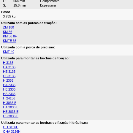
L:
564 mm
Comprimento
S:
15.8 mm
Espessura
Peso:
3.755 kg
Utilizada com as porcas de fixação:
ZM 180
KM 36
KM 36 8F
KMFE 36
Utilizada com a porca de precisão:
KMT 40
Utilizada para montar as buchas de fixação:
H 3136
HA 3136
HE 3136
HS 3136
H 2336
HA 2336
HE 2336
HS 2336
H 24136
H 3036 E
HA 3036 E
HE 3036 E
HS 3036 E
Utilizada para montar as buchas de fixação hidráulicas:
OH 3136H
OHA 3136H