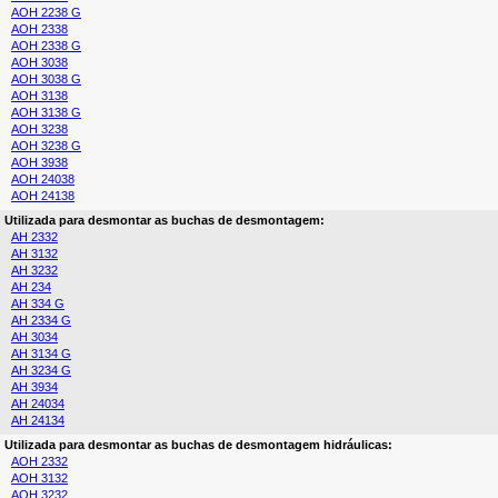
AOH 2238 G
AOH 2338
AOH 2338 G
AOH 3038
AOH 3038 G
AOH 3138
AOH 3138 G
AOH 3238
AOH 3238 G
AOH 3938
AOH 24038
AOH 24138
Utilizada para desmontar as buchas de desmontagem:
AH 2332
AH 3132
AH 3232
AH 234
AH 334 G
AH 2334 G
AH 3034
AH 3134 G
AH 3234 G
AH 3934
AH 24034
AH 24134
Utilizada para desmontar as buchas de desmontagem hidráulicas:
AOH 2332
AOH 3132
AOH 3232