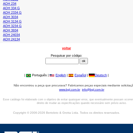
AOH 234
AOH 334 G
AOH 2334 G
AOH 3034
AOH 3134 G
AOH 3234 G
AOH 3934
AOH 24034
AOH 24134
voltar
Pesquisar por código:
|
Português |
English
|
Español
|
Deutsch
|
Não encontrou a peça que procurava? Fabricamos peças especiais mediante solicitaçã
www.bgl.com.br
info@bgl.com.br
Esse catálogo foi elaborado com o objetivo de evitar quaisquer erros, que eventualmente possam ocorre
direito de mudar as especificações quando necessário sem prévio aviso.
Copyright © 2006-2026 Bertoloto & Grotta Ltda. Todos os direitos reservados.