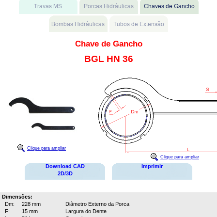
Chave de Gancho
BGL HN 36
Clique para ampliar
Clique para ampliar
Download CAD
Imprimir
2D/3D
Dimensões:
Dm:
228 mm
Diâmetro Externo da Porca
F:
15 mm
Largura do Dente