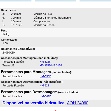
Dimensões:
d1:
280 mm
Medida do Eixo
d:
300 mm
Diâmetro Interno do Rolamento
l:
184 mm
Comprimento
G:
Tr 310x5
Medida da Rosca
Peso:
14 kg
Conicidade:
1:30
Rolamentos Compatíveis:
24060K30
Acessórios para Montagem (não incluídos):
Porca de Fixação
HM 3156
Trava MS
MS 3152-MS 3156
Ferramentas para Montagem
(não incluídas):
Porca Hidráulica
HMV 56E
Acessórios para Desmontagem (não incluídos):
Porca de Fixação
HM 62T
Ferramentas para Desmontagem
(não incluídas):
Porca Hidráulica
HMV 62E
Disponível na versão hidráulica,
AOH 24060