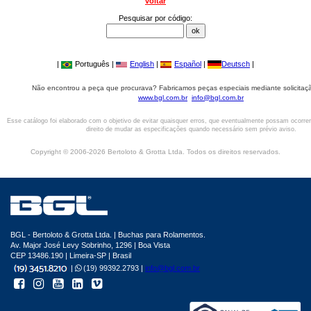
voltar
Pesquisar por código:
|
Português |
English
|
Español
|
Deutsch
|
Não encontrou a peça que procurava? Fabricamos peças especiais mediante solicitaçã
www.bgl.com.br
info@bgl.com.br
Esse catálogo foi elaborado com o objetivo de evitar quaisquer erros, que eventualmente possam ocorre
direito de mudar as especificações quando necessário sem prévio aviso.
Copyright © 2006-2026 Bertoloto & Grotta Ltda. Todos os direitos reservados.
BGL - Bertoloto & Grotta Ltda. | Buchas para Rolamentos.
Av. Major José Levy Sobrinho, 1296 | Boa Vista
CEP 13486.190 | Limeira-SP | Brasil
|
(19) 99392.2793 |
info@bgl.com.br