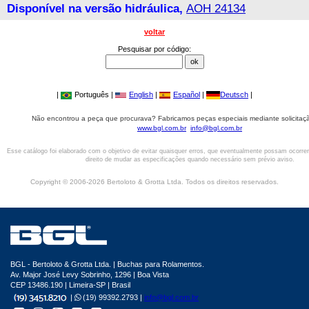
Disponível na versão hidráulica,
AOH 24134
voltar
Pesquisar por código:
|
Português |
English
|
Español
|
Deutsch
|
Não encontrou a peça que procurava? Fabricamos peças especiais mediante solicitaçã
www.bgl.com.br
info@bgl.com.br
Esse catálogo foi elaborado com o objetivo de evitar quaisquer erros, que eventualmente possam ocorre
direito de mudar as especificações quando necessário sem prévio aviso.
Copyright © 2006-2026 Bertoloto & Grotta Ltda. Todos os direitos reservados.
BGL - Bertoloto & Grotta Ltda. | Buchas para Rolamentos.
Av. Major José Levy Sobrinho, 1296 | Boa Vista
CEP 13486.190 | Limeira-SP | Brasil
|
(19) 99392.2793 |
info@bgl.com.br