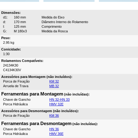
Dimensões:
d1:
160 mm
Medida do Eixo
d:
170 mm
Diâmetro Interno do Rolamento
l:
125 mm
Comprimento
G:
M 180x3
Medida da Rosca
Peso:
2.95 kg
Conicidade:
1:30
Rolamentos Compatíveis:
24134K30
C4134K30V
Acessórios para Montagem (não incluídos):
Porca de Fixação
KM 32
Arruela de Trava
MB 32
Ferramentas para Montagem
(não incluídas):
Chave de Gancho
HN 32-HN 33
Porca Hidráulica
HMV 32E
Acessórios para Desmontagem (não incluídos):
Porca de Fixação
KM 36
Ferramentas para Desmontagem
(não incluídas):
Chave de Gancho
HN 36
Porca Hidráulica
HMV 36E