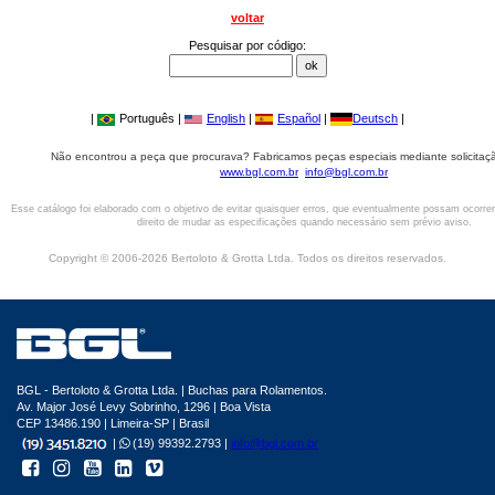
voltar
Pesquisar por código:
|
Português |
English
|
Español
|
Deutsch
|
Não encontrou a peça que procurava? Fabricamos peças especiais mediante solicitaçã
www.bgl.com.br
info@bgl.com.br
Esse catálogo foi elaborado com o objetivo de evitar quaisquer erros, que eventualmente possam ocorre
direito de mudar as especificações quando necessário sem prévio aviso.
Copyright © 2006-2026 Bertoloto & Grotta Ltda. Todos os direitos reservados.
BGL - Bertoloto & Grotta Ltda. | Buchas para Rolamentos.
Av. Major José Levy Sobrinho, 1296 | Boa Vista
CEP 13486.190 | Limeira-SP | Brasil
|
(19) 99392.2793 |
info@bgl.com.br