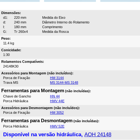
Dimensões:
d1:
220 mm
Medida do Eixo
d:
240 mm
Diâmetro Interno do Rolamento
l:
180 mm
Comprimento
G:
Tr 260x4
Medida da Rosca
Peso:
11.4 kg
Conicidade:
1:30
Rolamentos Compatíveis:
24148K30
Acessórios para Montagem (não incluídos):
Porca de Fixação
HM 3144
Trava MS
MS 3144-MS 3148
Ferramentas para Montagem
(não incluídas):
Chave de Gancho
HN 44
Porca Hidráulica
HMV 44E
Acessórios para Desmontagem (não incluídos):
Porca de Fixação
HM 3052
Ferramentas para Desmontagem
(não incluídas):
Porca Hidráulica
HMV 52E
Disponível na versão hidráulica,
AOH 24148