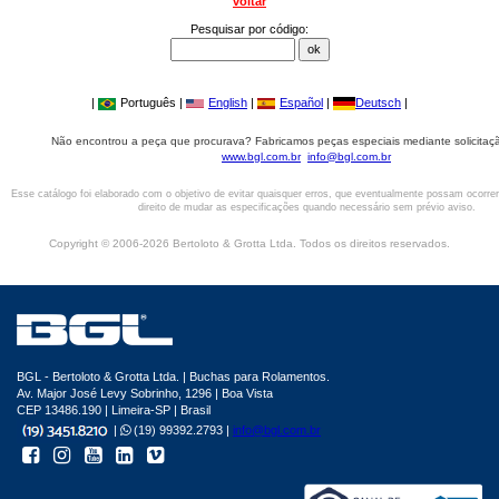
voltar
Pesquisar por código:
|
Português |
English
|
Español
|
Deutsch
|
Não encontrou a peça que procurava? Fabricamos peças especiais mediante solicitaçã
www.bgl.com.br
info@bgl.com.br
Esse catálogo foi elaborado com o objetivo de evitar quaisquer erros, que eventualmente possam ocorre
direito de mudar as especificações quando necessário sem prévio aviso.
Copyright © 2006-2026 Bertoloto & Grotta Ltda. Todos os direitos reservados.
BGL - Bertoloto & Grotta Ltda. | Buchas para Rolamentos.
Av. Major José Levy Sobrinho, 1296 | Boa Vista
CEP 13486.190 | Limeira-SP | Brasil
|
(19) 99392.2793 |
info@bgl.com.br