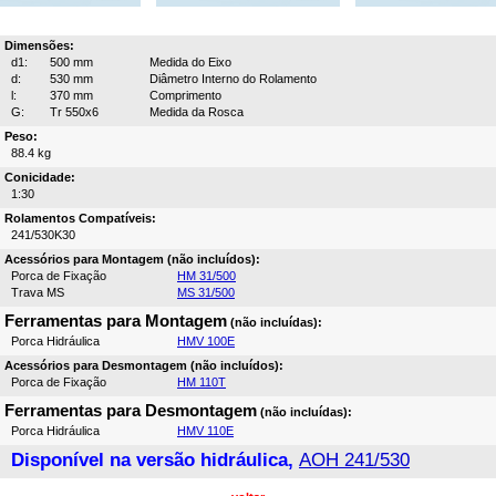
Dimensões:
d1:
500 mm
Medida do Eixo
d:
530 mm
Diâmetro Interno do Rolamento
l:
370 mm
Comprimento
G:
Tr 550x6
Medida da Rosca
Peso:
88.4 kg
Conicidade:
1:30
Rolamentos Compatíveis:
241/530K30
Acessórios para Montagem (não incluídos):
Porca de Fixação
HM 31/500
Trava MS
MS 31/500
Ferramentas para Montagem
(não incluídas):
Porca Hidráulica
HMV 100E
Acessórios para Desmontagem (não incluídos):
Porca de Fixação
HM 110T
Ferramentas para Desmontagem
(não incluídas):
Porca Hidráulica
HMV 110E
Disponível na versão hidráulica,
AOH 241/530