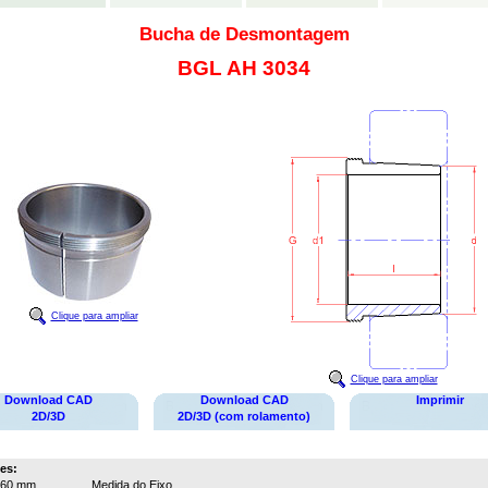
Bucha de Desmontagem
BGL AH 3034
Clique para ampliar
Clique para ampliar
Download CAD
Download CAD
Imprimir
2D/3D
2D/3D (com rolamento)
es:
160 mm
Medida do Eixo