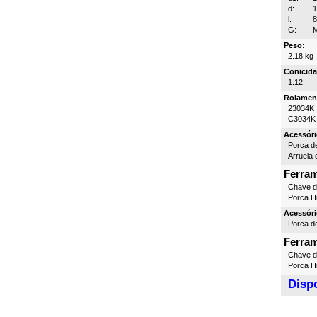
d:
l:
G:
M
Peso:
2.18 kg
Conicida
1:12
Rolamen
23034K
C3034K
Acessóri
Porca d
Arruela 
Ferra
Chave 
Porca Hi
Acessóri
Porca d
Ferra
Chave 
Porca Hi
Dispo