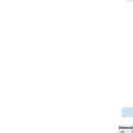
Dimensõ
d1: