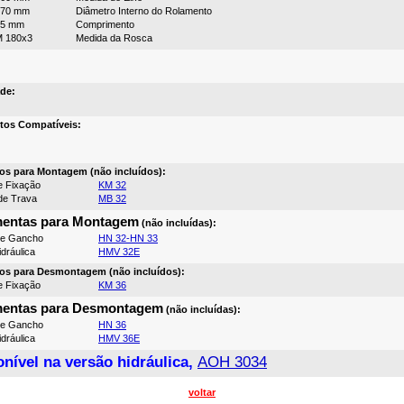
170 mm
Diâmetro Interno do Rolamento
85 mm
Comprimento
 180x3
Medida da Rosca
de:
tos Compatíveis:
os para Montagem (não incluídos):
e Fixação
KM 32
de Trava
MB 32
mentas para Montagem
(não incluídas):
de Gancho
HN 32-HN 33
dráulica
HMV 32E
os para Desmontagem (não incluídos):
e Fixação
KM 36
mentas para Desmontagem
(não incluídas):
de Gancho
HN 36
dráulica
HMV 36E
nível na versão hidráulica,
AOH 3034
voltar