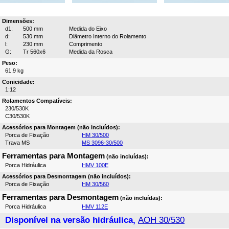
Dimensões:
d1:
500 mm
Medida do Eixo
d:
530 mm
Diâmetro Interno do Rolamento
l:
230 mm
Comprimento
G:
Tr 560x6
Medida da Rosca
Peso:
61.9 kg
Conicidade:
1:12
Rolamentos Compatíveis:
230/530K
C30/530K
Acessórios para Montagem (não incluídos):
Porca de Fixação
HM 30/500
Trava MS
MS 3096-30/500
Ferramentas para Montagem
(não incluídas):
Porca Hidráulica
HMV 100E
Acessórios para Desmontagem (não incluídos):
Porca de Fixação
HM 30/560
Ferramentas para Desmontagem
(não incluídas):
Porca Hidráulica
HMV 112E
Disponível na versão hidráulica,
AOH 30/530