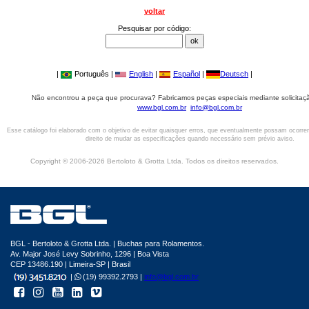
voltar
Pesquisar por código:
|
Português |
English
|
Español
|
Deutsch
|
Não encontrou a peça que procurava? Fabricamos peças especiais mediante solicitaçã
www.bgl.com.br
info@bgl.com.br
Esse catálogo foi elaborado com o objetivo de evitar quaisquer erros, que eventualmente possam ocorre
direito de mudar as especificações quando necessário sem prévio aviso.
Copyright © 2006-2026 Bertoloto & Grotta Ltda. Todos os direitos reservados.
BGL - Bertoloto & Grotta Ltda. | Buchas para Rolamentos.
Av. Major José Levy Sobrinho, 1296 | Boa Vista
CEP 13486.190 | Limeira-SP | Brasil
|
(19) 99392.2793 |
info@bgl.com.br