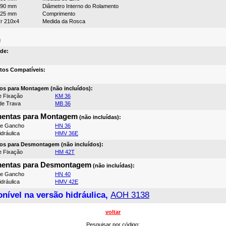
190 mm
Diâmetro Interno do Rolamento
125 mm
Comprimento
r 210x4
Medida da Rosca
g
de:
tos Compatíveis:
os para Montagem (não incluídos):
e Fixação
KM 36
de Trava
MB 36
mentas para Montagem
(não incluídas):
de Gancho
HN 36
dráulica
HMV 36E
os para Desmontagem (não incluídos):
e Fixação
HM 42T
mentas para Desmontagem
(não incluídas):
de Gancho
HN 40
dráulica
HMV 42E
nível na versão hidráulica,
AOH 3138
voltar
Pesquisar por código: