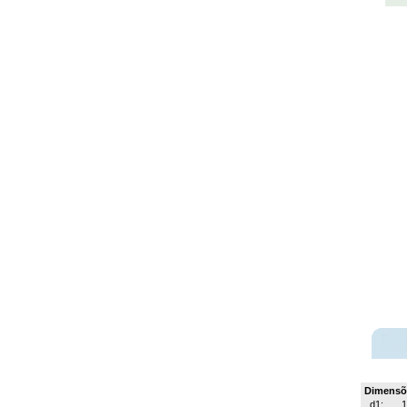
Dimensõ
d1: