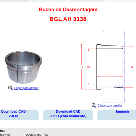
Bucha de Desmontagem
BGL AH 3138
Clique para ampliar
Clique para ampliar
Download CAD
Download CAD
Imprimir
2D/3D
2D/3D (com rolamento)
es:
180 mm
Medida do Eixo