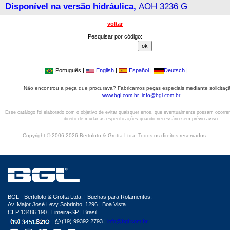
Disponível na versão hidráulica,
AOH 3236 G
voltar
Pesquisar por código:
|
Português |
English
|
Español
|
Deutsch
|
Não encontrou a peça que procurava? Fabricamos peças especiais mediante solicitaçã
www.bgl.com.br
info@bgl.com.br
Esse catálogo foi elaborado com o objetivo de evitar quaisquer erros, que eventualmente possam ocorre
direito de mudar as especificações quando necessário sem prévio aviso.
Copyright © 2006-2026 Bertoloto & Grotta Ltda. Todos os direitos reservados.
BGL - Bertoloto & Grotta Ltda. | Buchas para Rolamentos.
Av. Major José Levy Sobrinho, 1296 | Boa Vista
CEP 13486.190 | Limeira-SP | Brasil
|
(19) 99392.2793 |
info@bgl.com.br