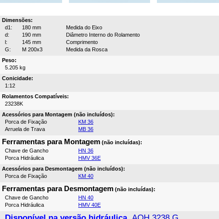
Dimensões:
d1:
180 mm
Medida do Eixo
d:
190 mm
Diâmetro Interno do Rolamento
l:
145 mm
Comprimento
G:
M 200x3
Medida da Rosca
Peso:
5.205 kg
Conicidade:
1:12
Rolamentos Compatíveis:
23238K
Acessórios para Montagem (não incluídos):
Porca de Fixação
KM 36
Arruela de Trava
MB 36
Ferramentas para Montagem
(não incluídas):
Chave de Gancho
HN 36
Porca Hidráulica
HMV 36E
Acessórios para Desmontagem (não incluídos):
Porca de Fixação
KM 40
Ferramentas para Desmontagem
(não incluídas):
Chave de Gancho
HN 40
Porca Hidráulica
HMV 40E
Disponível na versão hidráulica,
AOH 3238 G