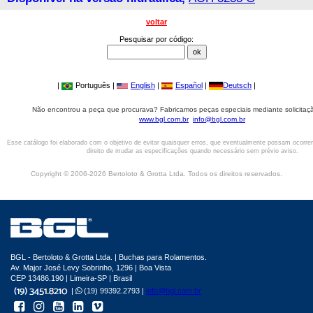
voltar
Pesquisar por código:
|
Português |
English
|
Español
|
Deutsch
|
Não encontrou a peça que procurava? Fabricamos peças especiais mediante solicitaçã
www.bgl.com.br
info@bgl.com.br
Esse catálogo foi elaborado com o objetivo de evitar quaisquer erros, que eventualmente possam ocorre
direito de mudar as especificações quando necessário sem prévio aviso.
Copyright © 2006-2026 Bertoloto & Grotta Ltda. Todos os direitos reservados.
BGL - Bertoloto & Grotta Ltda. | Buchas para Rolamentos.
Av. Major José Levy Sobrinho, 1296 | Boa Vista
CEP 13486.190 | Limeira-SP | Brasil
|
(19) 99392.2793 |
info@bgl.com.br