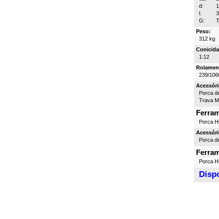
d:
l:
G:
T
Peso:
312 kg
Conicida
1:12
Rolamen
239/106
Acessóri
Porca d
Trava 
Ferra
Porca Hi
Acessóri
Porca d
Ferra
Porca Hi
Dispo