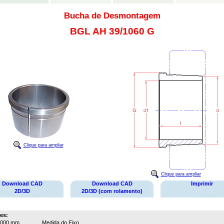
Bucha de Desmontagem
BGL AH 39/1060 G
Clique para ampliar
Clique para ampliar
Download CAD
Download CAD
Imprimir
2D/3D
2D/3D (com rolamento)
es:
1000 mm
Medida do Eixo