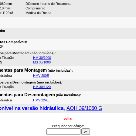
1060 mm
Diâmetro Interno do Rolamento
310 mm
Comprimento
r 1120x8
Medida da Rosca
de:
tos Compatíveis:
0K
os para Montagem (não incluídos):
e Fixação
HM 30/1000
MS
MS 30/1000
mentas para Montagem
(não incluídas):
dráulica
HMV 200E
os para Desmontagem (não incluídos):
e Fixação
HM 30/1120
mentas para Desmontagem
(não incluídas):
dráulica
HMV 224E
nível na versão hidráulica,
AOH 39/1060 G
voltar
Pesquisar por código: