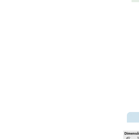
Dimensõ
d1: