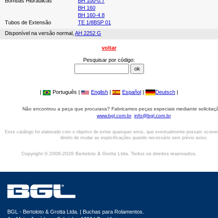
Bombas Hidráulicas
BH 100-0.7
BH 160
BH 160-4.8
Tubos de Extensão
TE 1/8BSP 01
Disponível na versão normal,
AH 2252 G
voltar
Pesquisar por código:
|
Português |
English
|
Español
|
Deutsch
|
Não encontrou a peça que procurava? Fabricamos peças especiais mediante solicitaçã
www.bgl.com.br
info@bgl.com.br
Esse catálogo foi elaborado com o objetivo de evitar quaisquer erros, que eventualmente possam ocorre
direito de mudar as especificações quando necessário sem prévio aviso.
Copyright © 2006-2026 Bertoloto & Grotta Ltda. Todos os direitos reservados.
BGL - Bertoloto & Grotta Ltda. | Buchas para Rolamentos.