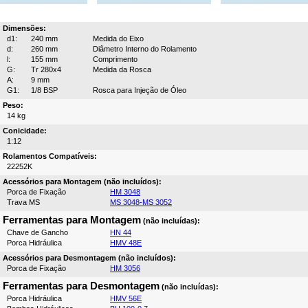
Dimensões:
d1:
240 mm
Medida do Eixo
d:
260 mm
Diâmetro Interno do Rolamento
l:
155 mm
Comprimento
G:
Tr 280x4
Medida da Rosca
A:
9 mm
G1:
1/8 BSP
Rosca para Injeção de Óleo
Peso:
14 kg
Conicidade:
1:12
Rolamentos Compatíveis:
22252K
Acessórios para Montagem (não incluídos):
Porca de Fixação
HM 3048
Trava MS
MS 3048-MS 3052
Ferramentas para Montagem
(não incluídas):
Chave de Gancho
HN 44
Porca Hidráulica
HMV 48E
Acessórios para Desmontagem (não incluídos):
Porca de Fixação
HM 3056
Ferramentas para Desmontagem
(não incluídas):
Porca Hidráulica
HMV 56E