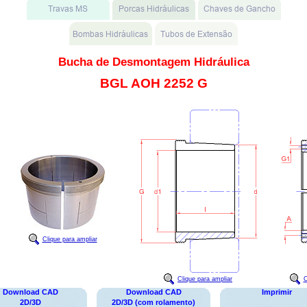
Bucha de Desmontagem Hidráulica
BGL AOH 2252 G
Clique para ampliar
Clique para ampliar
C
Download CAD
Download CAD
Imprimir
2D/3D
2D/3D (com rolamento)