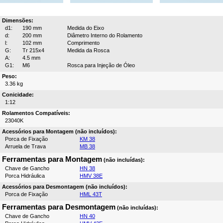
Dimensões:
d1:
190 mm
Medida do Eixo
d:
200 mm
Diâmetro Interno do Rolamento
l:
102 mm
Comprimento
G:
Tr 215x4
Medida da Rosca
A:
4.5 mm
G1:
M6
Rosca para Injeção de Óleo
Peso:
3.36 kg
Conicidade:
1:12
Rolamentos Compatíveis:
23040K
Acessórios para Montagem (não incluídos):
Porca de Fixação
KM 38
Arruela de Trava
MB 38
Ferramentas para Montagem
(não incluídas):
Chave de Gancho
HN 38
Porca Hidráulica
HMV 38E
Acessórios para Desmontagem (não incluídos):
Porca de Fixação
HML 43T
Ferramentas para Desmontagem
(não incluídas):
Chave de Gancho
HN 40