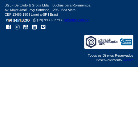
BGL - Bertoloto & Grotta Ltda. | Buchas para Rolamentos.
Av. Major José Levy Sobrinho, 1296 | Boa Vista
CEP 13486.190 | Limeira-SP | Brasil
|
(19) 99392.2793 |
info@bgl.com.br
Todos os Direitos Reservados
Desenvolvimento
Sphera