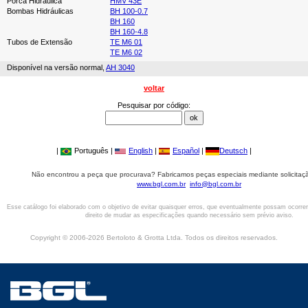
Porca Hidráulica
HMV 43E
Bombas Hidráulicas
BH 100-0.7
BH 160
BH 160-4.8
Tubos de Extensão
TE M6 01
TE M6 02
Disponível na versão normal,
AH 3040
voltar
Pesquisar por código:
|
Português |
English
|
Español
|
Deutsch
|
Não encontrou a peça que procurava? Fabricamos peças especiais mediante solicitaçã
www.bgl.com.br
info@bgl.com.br
Esse catálogo foi elaborado com o objetivo de evitar quaisquer erros, que eventualmente possam ocorre
direito de mudar as especificações quando necessário sem prévio aviso.
Copyright © 2006-2026 Bertoloto & Grotta Ltda. Todos os direitos reservados.