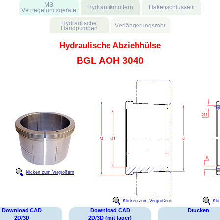
Hydraulische Abziehhülse
BGL AOH 3040
Klicken zum Vergrößern
Klicken zum Vergrößern
Kli
Download CAD
Download CAD
Drucken
2D/3D
2D/3D (mit lager)