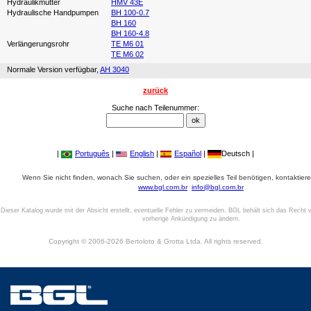
Hydraulikmutter
HMV 43E
Hydraulische Handpumpen
BH 100-0.7
BH 160
BH 160-4.8
Verlängerungsrohr
TE M6 01
TE M6 02
Normale Version verfügbar,
AH 3040
zurück
Suche nach Teilenummer:
|
Português
|
English
|
Español
|
Deutsch |
Wenn Sie nicht finden, wonach Sie suchen, oder ein spezielles Teil benötigen, kontaktiere
www.bgl.com.br
info@bgl.com.br
Dieser Katalog wurde mit der Absicht erstellt, eventuelle Fehler zu vermeiden. BGL behält sich das Recht v
vorherige Ankündigung zu ändern.
Copyright © 2006-2026 Bertoloto & Grotta Ltda. All rights reserved.