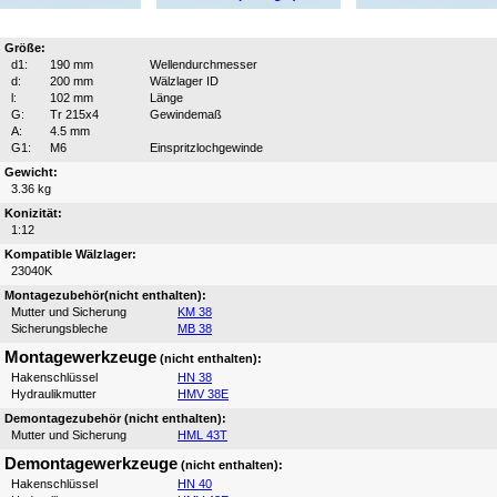
Größe:
d1:
190 mm
Wellendurchmesser
d:
200 mm
Wälzlager ID
l:
102 mm
Länge
G:
Tr 215x4
Gewindemaß
A:
4.5 mm
G1:
M6
Einspritzlochgewinde
Gewicht:
3.36 kg
Konizität:
1:12
Kompatible Wälzlager:
23040K
Montagezubehör(nicht enthalten):
Mutter und Sicherung
KM 38
Sicherungsbleche
MB 38
Montagewerkzeuge
(nicht enthalten):
Hakenschlüssel
HN 38
Hydraulikmutter
HMV 38E
Demontagezubehör (nicht enthalten):
Mutter und Sicherung
HML 43T
Demontagewerkzeuge
(nicht enthalten):
Hakenschlüssel
HN 40