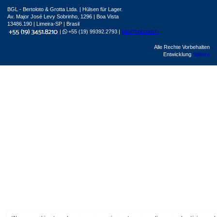
BGL - Bertoloto & Grotta Ltda. | Hülsen für Lager.
Av. Major José Levy Sobrinho, 1296 | Boa Vista
13486.190 | Limeira-SP | Brasil
|
+55 (19) 99392.2793 |
info@bgl.com.br
Alle Rechte Vorbehalten
Entwicklung
Sphera