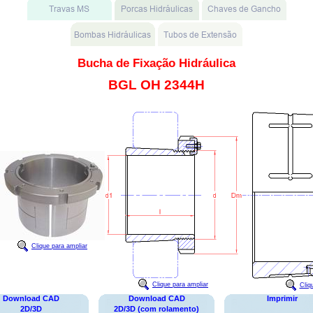
Bucha de Fixação Hidráulica
BGL OH 2344H
Clique para ampliar
Clique para ampliar
Cliq
Download CAD
Download CAD
Imprimir
2D/3D
2D/3D (com rolamento)