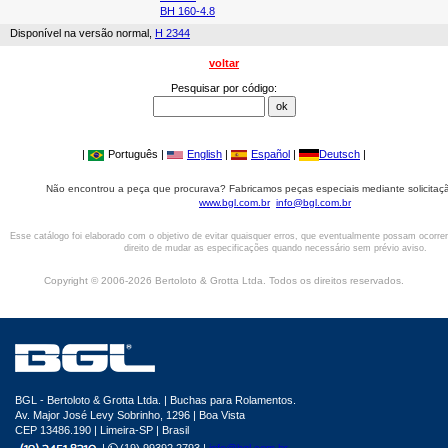
BH 160-4.8
Disponível na versão normal,
H 2344
voltar
Pesquisar por código:
|
Português |
English
|
Español
|
Deutsch
|
Não encontrou a peça que procurava? Fabricamos peças especiais mediante solicitaçã
www.bgl.com.br
info@bgl.com.br
Esse catálogo foi elaborado com o objetivo de evitar quaisquer erros, que eventualmente possam ocorre
direito de mudar as especificações quando necessário sem prévio aviso.
Copyright © 2006-2026 Bertoloto & Grotta Ltda. Todos os direitos reservados.
BGL - Bertoloto & Grotta Ltda. | Buchas para Rolamentos.
Av. Major José Levy Sobrinho, 1296 | Boa Vista
CEP 13486.190 | Limeira-SP | Brasil
|
(19) 99392.2793 |
info@bgl.com.br