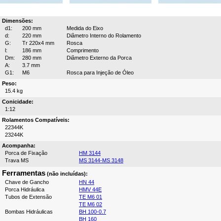
Dimensões:
d1:
200 mm
Medida do Eixo
d:
220 mm
Diâmetro Interno do Rolamento
G:
Tr 220x4 mm
Rosca
l:
186 mm
Comprimento
Dm:
280 mm
Diâmetro Externo da Porca
A:
3.7 mm
G1:
M6
Rosca para Injeção de Óleo
Peso:
15.4 kg
Conicidade:
1:12
Rolamentos Compatíveis:
22344K
23244K
Acompanha:
Porca de Fixação
HM 3144
Trava MS
MS 3144-MS 3148
Ferramentas
(não incluídas):
Chave de Gancho
HN 44
Porca Hidráulica
HMV 44E
Tubos de Extensão
TE M6 01
TE M6 02
Bombas Hidráulicas
BH 100-0.7
BH 160