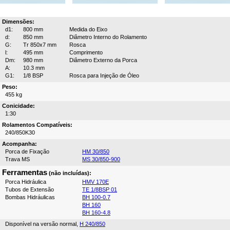
Dimensões:
d1:
800 mm
Medida do Eixo
d:
850 mm
Diâmetro Interno do Rolamento
G:
Tr 850x7 mm
Rosca
l:
495 mm
Comprimento
Dm:
980 mm
Diâmetro Externo da Porca
A:
10.3 mm
G1:
1/8 BSP
Rosca para Injeção de Óleo
Peso:
455 kg
Conicidade:
1:30
Rolamentos Compatíveis:
240/850K30
Acompanha:
Porca de Fixação
HM 30/850
Trava MS
MS 30/850-900
Ferramentas
(não incluídas):
Porca Hidráulica
HMV 170E
Tubos de Extensão
TE 1/8BSP 01
Bombas Hidráulicas
BH 100-0.7
BH 160
BH 160-4.8
Disponível na versão normal,
H 240/850