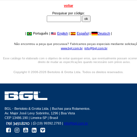
voltar
Pesquisar por código:
|
Português |
English
|
Español
|
Deutsch
|
Não encontrou a peça que procurava? Fabricamos peças especiais mediante solicitaçã
www.bgl.com.br
info@bgl.com.br
Esse catálogo foi elaborado com o objetivo de evitar quaisquer erros, que eventualmente possam ocorre
direito de mudar as especificações quando necessário sem prévio aviso.
Copyright © 2006-2026 Bertoloto & Grotta Ltda. Todos os direitos reservados.
BGL - Bertoloto & Grotta Ltda. | Buchas para Rolamentos.
Av. Major José Levy Sobrinho, 1296 | Boa Vista
CEP 13486.190 | Limeira-SP | Brasil
|
(19) 99392.2793 |
info@bgl.com.br