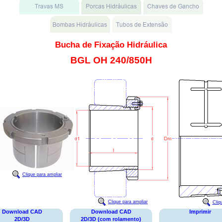
Bucha de Fixação Hidráulica
BGL OH 240/850H
Clique para ampliar
Clique para ampliar
Cliq
Download CAD
Download CAD
Imprimir
2D/3D
2D/3D (com rolamento)