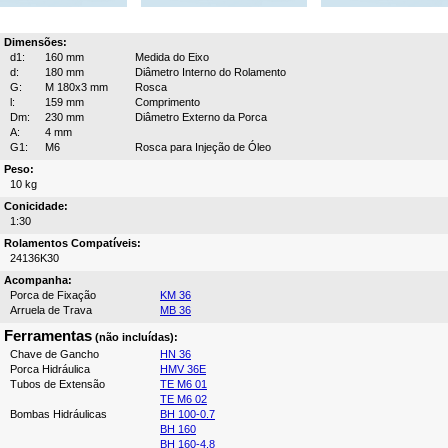
Dimensões:
d1:
160 mm
Medida do Eixo
d:
180 mm
Diâmetro Interno do Rolamento
G:
M 180x3 mm
Rosca
l:
159 mm
Comprimento
Dm:
230 mm
Diâmetro Externo da Porca
A:
4 mm
G1:
M6
Rosca para Injeção de Óleo
Peso:
10 kg
Conicidade:
1:30
Rolamentos Compatíveis:
24136K30
Acompanha:
Porca de Fixação
KM 36
Arruela de Trava
MB 36
Ferramentas
(não incluídas):
Chave de Gancho
HN 36
Porca Hidráulica
HMV 36E
Tubos de Extensão
TE M6 01
TE M6 02
Bombas Hidráulicas
BH 100-0.7
BH 160
BH 160-4.8