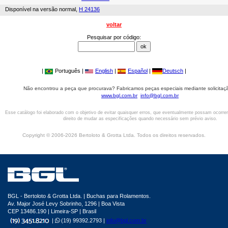
Disponível na versão normal,
H 24136
voltar
Pesquisar por código:
|
Português |
English
|
Español
|
Deutsch
|
Não encontrou a peça que procurava? Fabricamos peças especiais mediante solicitaçã
www.bgl.com.br
info@bgl.com.br
Esse catálogo foi elaborado com o objetivo de evitar quaisquer erros, que eventualmente possam ocorre
direito de mudar as especificações quando necessário sem prévio aviso.
Copyright © 2006-2026 Bertoloto & Grotta Ltda. Todos os direitos reservados.
BGL - Bertoloto & Grotta Ltda. | Buchas para Rolamentos.
Av. Major José Levy Sobrinho, 1296 | Boa Vista
CEP 13486.190 | Limeira-SP | Brasil
|
(19) 99392.2793 |
info@bgl.com.br