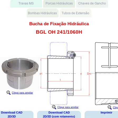
Bucha de Fixação Hidráulica
BGL OH 241/1060H
Clique para ampliar
Clique para ampliar
Cliq
Download CAD
Download CAD
Imprimir
2D/3D
2D/3D (com rolamento)