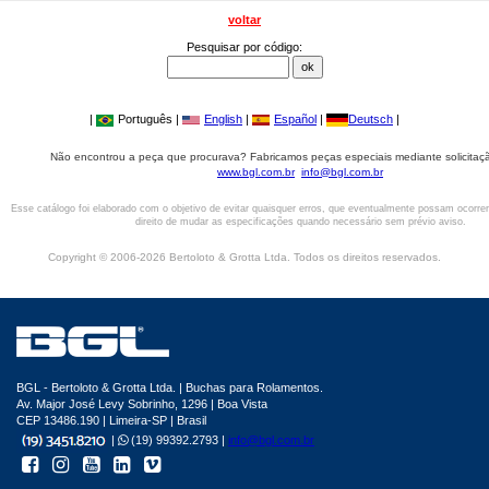
voltar
Pesquisar por código:
|
Português |
English
|
Español
|
Deutsch
|
Não encontrou a peça que procurava? Fabricamos peças especiais mediante solicitaçã
www.bgl.com.br
info@bgl.com.br
Esse catálogo foi elaborado com o objetivo de evitar quaisquer erros, que eventualmente possam ocorre
direito de mudar as especificações quando necessário sem prévio aviso.
Copyright © 2006-2026 Bertoloto & Grotta Ltda. Todos os direitos reservados.
BGL - Bertoloto & Grotta Ltda. | Buchas para Rolamentos.
Av. Major José Levy Sobrinho, 1296 | Boa Vista
CEP 13486.190 | Limeira-SP | Brasil
|
(19) 99392.2793 |
info@bgl.com.br