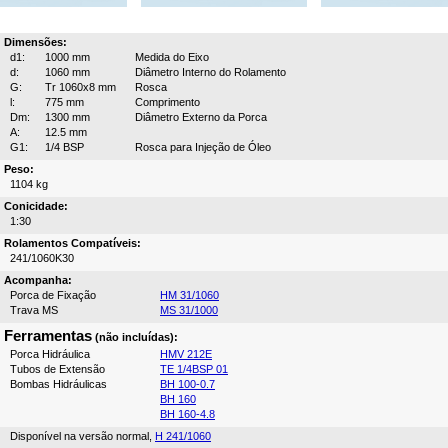
Dimensões:
d1:
1000 mm
Medida do Eixo
d:
1060 mm
Diâmetro Interno do Rolamento
G:
Tr 1060x8 mm
Rosca
l:
775 mm
Comprimento
Dm:
1300 mm
Diâmetro Externo da Porca
A:
12.5 mm
G1:
1/4 BSP
Rosca para Injeção de Óleo
Peso:
1104 kg
Conicidade:
1:30
Rolamentos Compatíveis:
241/1060K30
Acompanha:
Porca de Fixação
HM 31/1060
Trava MS
MS 31/1000
Ferramentas
(não incluídas):
Porca Hidráulica
HMV 212E
Tubos de Extensão
TE 1/4BSP 01
Bombas Hidráulicas
BH 100-0.7
BH 160
BH 160-4.8
Disponível na versão normal,
H 241/1060