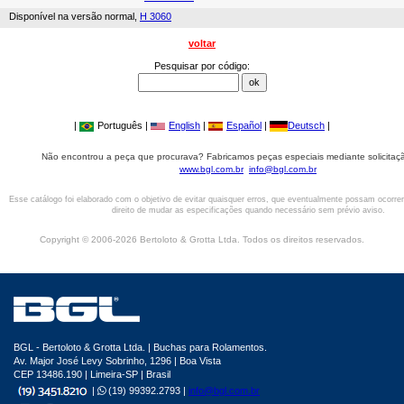
Disponível na versão normal,
H 3060
voltar
Pesquisar por código:
|
Português |
English
|
Español
|
Deutsch
|
Não encontrou a peça que procurava? Fabricamos peças especiais mediante solicitaçã
www.bgl.com.br
info@bgl.com.br
Esse catálogo foi elaborado com o objetivo de evitar quaisquer erros, que eventualmente possam ocorre
direito de mudar as especificações quando necessário sem prévio aviso.
Copyright © 2006-2026 Bertoloto & Grotta Ltda. Todos os direitos reservados.
BGL - Bertoloto & Grotta Ltda. | Buchas para Rolamentos.
Av. Major José Levy Sobrinho, 1296 | Boa Vista
CEP 13486.190 | Limeira-SP | Brasil
|
(19) 99392.2793 |
info@bgl.com.br