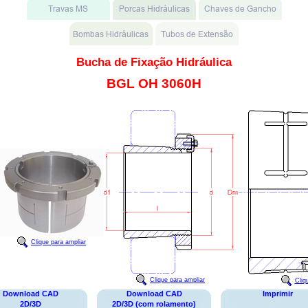
Bucha de Fixação Hidráulica
BGL OH 3060H
Clique para ampliar
Clique para ampliar
Cliq
Download CAD
Download CAD
Imprimir
2D/3D
2D/3D (com rolamento)