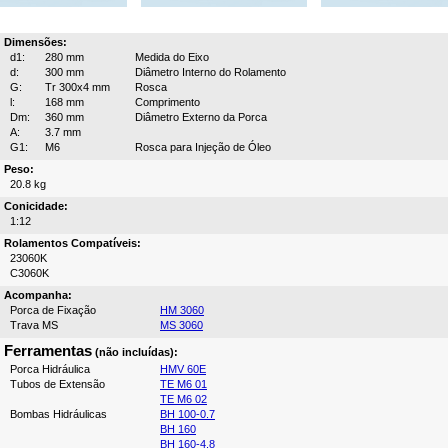
Dimensões:
d1:
280 mm
Medida do Eixo
d:
300 mm
Diâmetro Interno do Rolamento
G:
Tr 300x4 mm
Rosca
l:
168 mm
Comprimento
Dm:
360 mm
Diâmetro Externo da Porca
A:
3.7 mm
G1:
M6
Rosca para Injeção de Óleo
Peso:
20.8 kg
Conicidade:
1:12
Rolamentos Compatíveis:
23060K
C3060K
Acompanha:
Porca de Fixação
HM 3060
Trava MS
MS 3060
Ferramentas
(não incluídas):
Porca Hidráulica
HMV 60E
Tubos de Extensão
TE M6 01
TE M6 02
Bombas Hidráulicas
BH 100-0.7
BH 160
BH 160-4.8