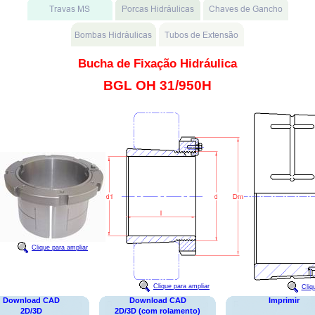
Bucha de Fixação Hidráulica
BGL OH 31/950H
Clique para ampliar
Clique para ampliar
Cliq
Download CAD
Download CAD
Imprimir
2D/3D
2D/3D (com rolamento)