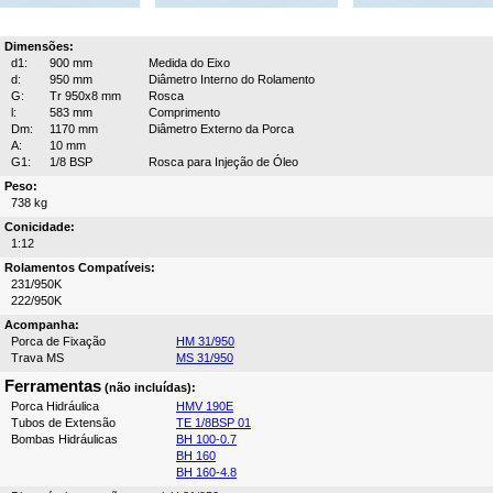
Dimensões:
d1:
900 mm
Medida do Eixo
d:
950 mm
Diâmetro Interno do Rolamento
G:
Tr 950x8 mm
Rosca
l:
583 mm
Comprimento
Dm:
1170 mm
Diâmetro Externo da Porca
A:
10 mm
G1:
1/8 BSP
Rosca para Injeção de Óleo
Peso:
738 kg
Conicidade:
1:12
Rolamentos Compatíveis:
231/950K
222/950K
Acompanha:
Porca de Fixação
HM 31/950
Trava MS
MS 31/950
Ferramentas
(não incluídas):
Porca Hidráulica
HMV 190E
Tubos de Extensão
TE 1/8BSP 01
Bombas Hidráulicas
BH 100-0.7
BH 160
BH 160-4.8