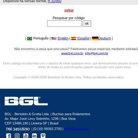
Disponível na versão normal,
H 31/950
voltar
Pesquisar por código:
|
Português |
English
|
Español
|
Deutsch
|
Não encontrou a peça que procurava? Fabricamos peças especiais mediante solicitaçã
www.bgl.com.br
info@bgl.com.br
Esse catálogo foi elaborado com o objetivo de evitar quaisquer erros, que eventualmente possam ocorre
direito de mudar as especificações quando necessário sem prévio aviso.
Copyright © 2006-2026 Bertoloto & Grotta Ltda. Todos os direitos reservados.
BGL - Bertoloto & Grotta Ltda. | Buchas para Rolamentos.
Av. Major José Levy Sobrinho, 1296 | Boa Vista
CEP 13486.190 | Limeira-SP | Brasil
|
(19) 99392.2793 |
info@bgl.com.br