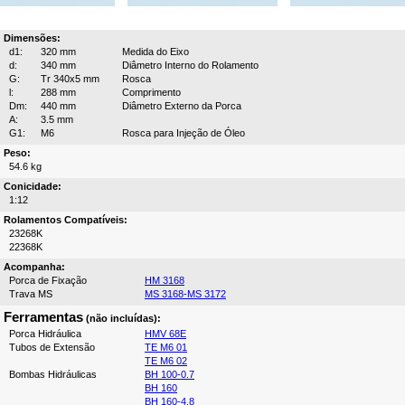
Dimensões:
d1:
320 mm
Medida do Eixo
d:
340 mm
Diâmetro Interno do Rolamento
G:
Tr 340x5 mm
Rosca
l:
288 mm
Comprimento
Dm:
440 mm
Diâmetro Externo da Porca
A:
3.5 mm
G1:
M6
Rosca para Injeção de Óleo
Peso:
54.6 kg
Conicidade:
1:12
Rolamentos Compatíveis:
23268K
22368K
Acompanha:
Porca de Fixação
HM 3168
Trava MS
MS 3168-MS 3172
Ferramentas
(não incluídas):
Porca Hidráulica
HMV 68E
Tubos de Extensão
TE M6 01
TE M6 02
Bombas Hidráulicas
BH 100-0.7
BH 160
BH 160-4.8