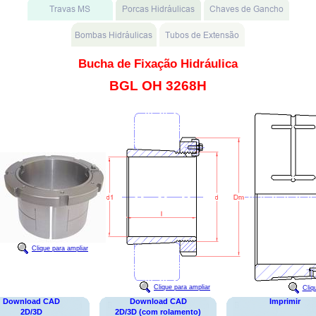
Bucha de Fixação Hidráulica
BGL OH 3268H
Clique para ampliar
Clique para ampliar
Cliq
Download CAD
Download CAD
Imprimir
2D/3D
2D/3D (com rolamento)