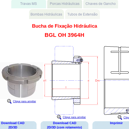
Bucha de Fixação Hidráulica
BGL OH 3964H
Clique para ampliar
Clique para ampliar
Cliq
Download CAD
Download CAD
Imprimir
2D/3D
2D/3D (com rolamento)