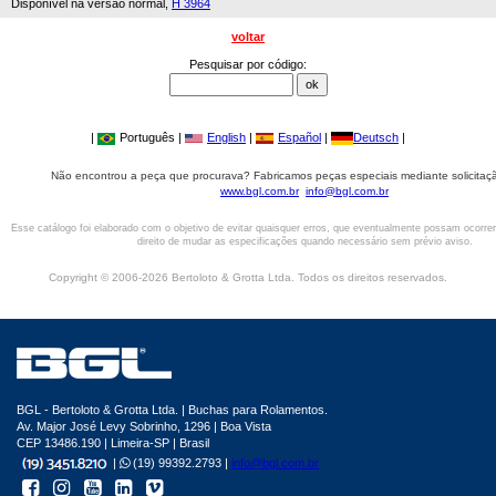
Disponível na versão normal,
H 3964
voltar
Pesquisar por código:
|
Português |
English
|
Español
|
Deutsch
|
Não encontrou a peça que procurava? Fabricamos peças especiais mediante solicitaçã
www.bgl.com.br
info@bgl.com.br
Esse catálogo foi elaborado com o objetivo de evitar quaisquer erros, que eventualmente possam ocorre
direito de mudar as especificações quando necessário sem prévio aviso.
Copyright © 2006-2026 Bertoloto & Grotta Ltda. Todos os direitos reservados.
BGL - Bertoloto & Grotta Ltda. | Buchas para Rolamentos.
Av. Major José Levy Sobrinho, 1296 | Boa Vista
CEP 13486.190 | Limeira-SP | Brasil
|
(19) 99392.2793 |
info@bgl.com.br