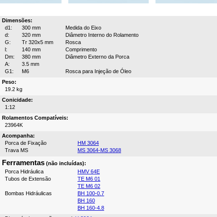
Dimensões:
d1:
300 mm
Medida do Eixo
d:
320 mm
Diâmetro Interno do Rolamento
G:
Tr 320x5 mm
Rosca
l:
140 mm
Comprimento
Dm:
380 mm
Diâmetro Externo da Porca
A:
3.5 mm
G1:
M6
Rosca para Injeção de Óleo
Peso:
19.2 kg
Conicidade:
1:12
Rolamentos Compatíveis:
23964K
Acompanha:
Porca de Fixação
HM 3064
Trava MS
MS 3064-MS 3068
Ferramentas
(não incluídas):
Porca Hidráulica
HMV 64E
Tubos de Extensão
TE M6 01
TE M6 02
Bombas Hidráulicas
BH 100-0.7
BH 160
BH 160-4.8