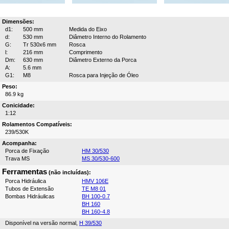
Dimensões:
d1:
500 mm
Medida do Eixo
d:
530 mm
Diâmetro Interno do Rolamento
G:
Tr 530x6 mm
Rosca
l:
216 mm
Comprimento
Dm:
630 mm
Diâmetro Externo da Porca
A:
5.6 mm
G1:
M8
Rosca para Injeção de Óleo
Peso:
86.9 kg
Conicidade:
1:12
Rolamentos Compatíveis:
239/530K
Acompanha:
Porca de Fixação
HM 30/530
Trava MS
MS 30/530-600
Ferramentas
(não incluídas):
Porca Hidráulica
HMV 106E
Tubos de Extensão
TE M8 01
Bombas Hidráulicas
BH 100-0.7
BH 160
BH 160-4.8
Disponível na versão normal,
H 39/530