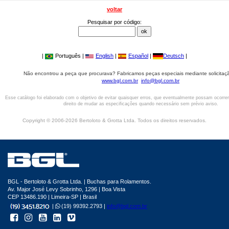
voltar
Pesquisar por código:
|
Português |
English
|
Español
|
Deutsch
|
Não encontrou a peça que procurava? Fabricamos peças especiais mediante solicitaçã
www.bgl.com.br
info@bgl.com.br
Esse catálogo foi elaborado com o objetivo de evitar quaisquer erros, que eventualmente possam ocorre
direito de mudar as especificações quando necessário sem prévio aviso.
Copyright © 2006-2026 Bertoloto & Grotta Ltda. Todos os direitos reservados.
BGL - Bertoloto & Grotta Ltda. | Buchas para Rolamentos.
Av. Major José Levy Sobrinho, 1296 | Boa Vista
CEP 13486.190 | Limeira-SP | Brasil
|
(19) 99392.2793 |
info@bgl.com.br