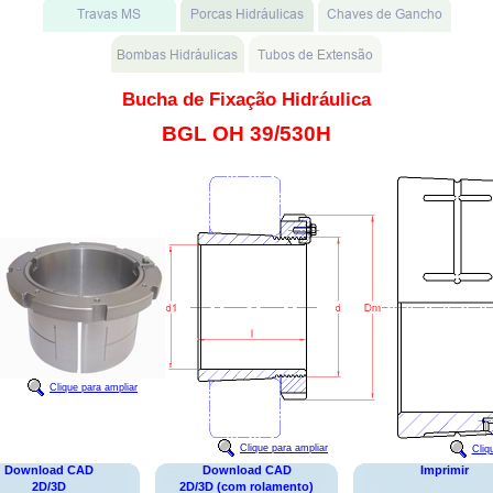
Bucha de Fixação Hidráulica
BGL OH 39/530H
Clique para ampliar
Clique para ampliar
Cliq
Download CAD
Download CAD
Imprimir
2D/3D
2D/3D (com rolamento)