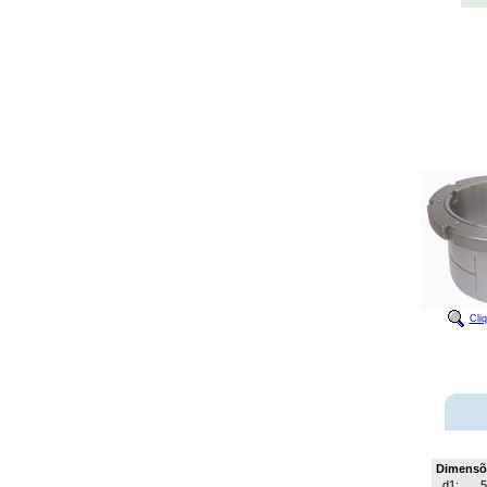
Cli
Dimensõ
d1: