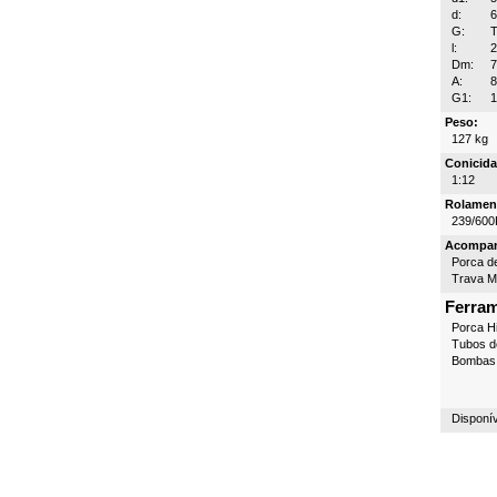
d:
G:
T
l:
Dm:
A:
8
G1:
1
Peso:
127 kg
Conicida
1:12
Rolamen
239/600
Acompa
Porca d
Trava 
Ferra
Porca Hi
Tubos d
Bombas 
Disponí