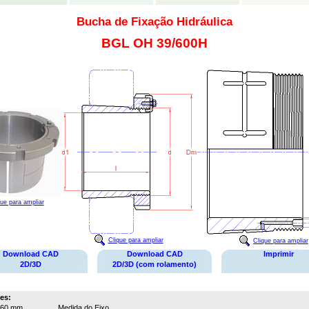
Bucha de Fixação Hidráulica
BGL OH 39/600H
que para ampliar
Clique para ampliar
Clique para ampliar
Download CAD
Download CAD
Imprimir
2D/3D
2D/3D (com rolamento)
es:
560 mm
Medida do Eixo