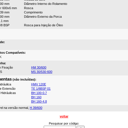
600 mm
Diâmetro Interno do Rolamento
r 600x6 mm
Rosca
239 mm
Comprimento
700 mm
Diâmetro Externo da Porca
.1 mm
/8 BSP
Rosca para Injeção de Óleo
de:
tos Compatíveis:
K
nha:
e Fixação
HM 30/600
MS
MS 30/530-600
mentas
(não incluídas):
dráulica
HMV 120E
e Extensão
TE 1/8BSP 01
Hidráulicas
BH 100-0.7
BH 160
BH 160-4.8
vel na versão normal,
H 39/600
voltar
Pesquisar por código: