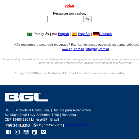
voltar
Pesquisar por código:
|
Português |
English
|
Español
|
Deutsch
|
Não encontrou a peça que procurava? Fabricamos peças especiais mediante solicitaçã
www.bgl.com.br
info@bgl.com.br
Esse catálogo foi elaborado com o objetivo de evitar quaisquer erros, que eventualmente possam ocorre
direito de mudar as especificações quando necessário sem prévio aviso.
Copyright © 2006-2026 Bertoloto & Grotta Ltda. Todos os direitos reservados.
BGL - Bertoloto & Grotta Ltda. | Buchas para Rolamentos.
Av. Major José Levy Sobrinho, 1296 | Boa Vista
CEP 13486.190 | Limeira-SP | Brasil
|
(19) 99392.2793 |
info@bgl.com.br