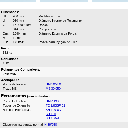
Dimensões:
d1:
900 mm
Medida do Eixo
d:
950 mm
Diâmetro Interno do Rolamento
G:
Tr 950x8 mm
Rosca
l:
344 mm
Comprimento
Dm:
1080 mm
Diâmetro Externo da Porca
A:
10 mm
G1:
1/8 BSP
Rosca para Injeção de Óleo
Peso:
362 kg
Conicidade:
1:12
Rolamentos Compatíveis:
239/950K
Acompanha:
Porca de Fixação
HM 30/950
Trava MS
MS 30/950
Ferramentas
(não incluídas):
Porca Hidráulica
HMV 190E
Tubos de Extensão
TE 1/8BSP 01
Bombas Hidráulicas
BH 100-0.7
BH 160
BH 160-4.8
Disponível na versão normal,
H 39/950