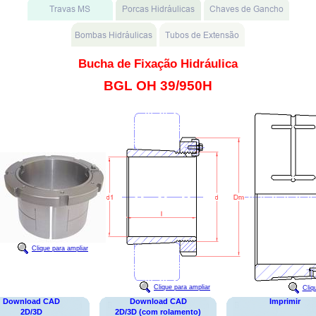
Bucha de Fixação Hidráulica
BGL OH 39/950H
Clique para ampliar
Clique para ampliar
Cliq
Download CAD
Download CAD
Imprimir
2D/3D
2D/3D (com rolamento)