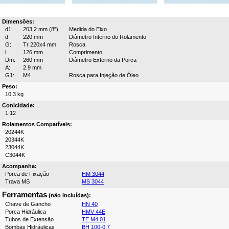
Dimensões:
d1:
203,2 mm (8")
Medida do Eixo
d:
220 mm
Diâmetro Interno do Rolamento
G:
Tr 220x4 mm
Rosca
l:
126 mm
Comprimento
Dm:
260 mm
Diâmetro Externo da Porca
A:
2.9 mm
G1:
M4
Rosca para Injeção de Óleo
Peso:
10.3 kg
Conicidade:
1:12
Rolamentos Compatíveis:
20244K
20344K
23044K
C3044K
Acompanha:
Porca de Fixação
HM 3044
Trava MS
MS 3044
Ferramentas
(não incluídas):
Chave de Gancho
HN 40
Porca Hidráulica
HMV 44E
Tubos de Extensão
TE M4 01
Bombas Hidráulicas
BH 100-0.7