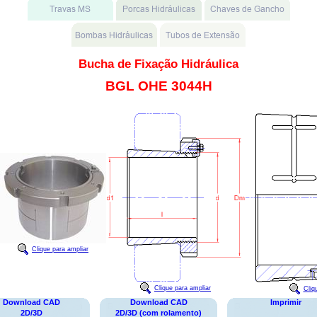
Bucha de Fixação Hidráulica
BGL OHE 3044H
Clique para ampliar
Clique para ampliar
Cliq
Download CAD
Download CAD
Imprimir
2D/3D
2D/3D (com rolamento)