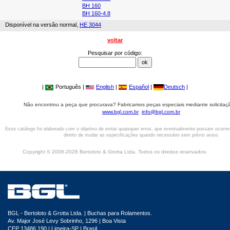
BH 160
BH 160-4.8
Disponível na versão normal,
HE 3044
voltar
Pesquisar por código:
|
Português |
English
|
Español
|
Deutsch
|
Não encontrou a peça que procurava? Fabricamos peças especiais mediante solicitaçã
www.bgl.com.br
info@bgl.com.br
Esse catálogo foi elaborado com o objetivo de evitar quaisquer erros, que eventualmente possam ocorre
direito de mudar as especificações quando necessário sem prévio aviso.
Copyright © 2006-2026 Bertoloto & Grotta Ltda. Todos os direitos reservados.
BGL - Bertoloto & Grotta Ltda. | Buchas para Rolamentos.
Av. Major José Levy Sobrinho, 1296 | Boa Vista
CEP 13486.190 | Limeira-SP | Brasil