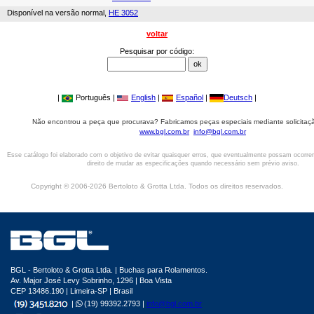
Disponível na versão normal,
HE 3052
voltar
Pesquisar por código:
|
Português |
English
|
Español
|
Deutsch
|
Não encontrou a peça que procurava? Fabricamos peças especiais mediante solicitaçã
www.bgl.com.br
info@bgl.com.br
Esse catálogo foi elaborado com o objetivo de evitar quaisquer erros, que eventualmente possam ocorre
direito de mudar as especificações quando necessário sem prévio aviso.
Copyright © 2006-2026 Bertoloto & Grotta Ltda. Todos os direitos reservados.
BGL - Bertoloto & Grotta Ltda. | Buchas para Rolamentos.
Av. Major José Levy Sobrinho, 1296 | Boa Vista
CEP 13486.190 | Limeira-SP | Brasil
|
(19) 99392.2793 |
info@bgl.com.br