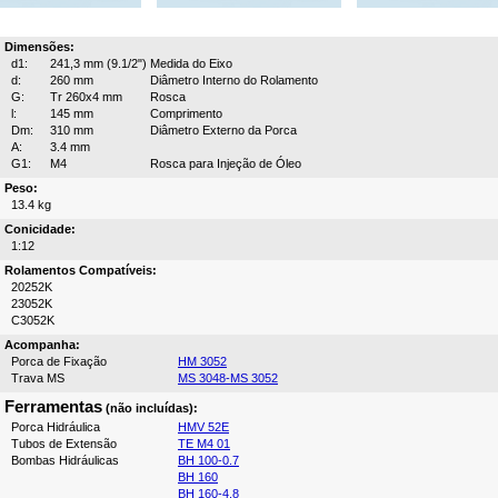
Dimensões:
d1:
241,3 mm (9.1/2")
Medida do Eixo
d:
260 mm
Diâmetro Interno do Rolamento
G:
Tr 260x4 mm
Rosca
l:
145 mm
Comprimento
Dm:
310 mm
Diâmetro Externo da Porca
A:
3.4 mm
G1:
M4
Rosca para Injeção de Óleo
Peso:
13.4 kg
Conicidade:
1:12
Rolamentos Compatíveis:
20252K
23052K
C3052K
Acompanha:
Porca de Fixação
HM 3052
Trava MS
MS 3048-MS 3052
Ferramentas
(não incluídas):
Porca Hidráulica
HMV 52E
Tubos de Extensão
TE M4 01
Bombas Hidráulicas
BH 100-0.7
BH 160
BH 160-4.8