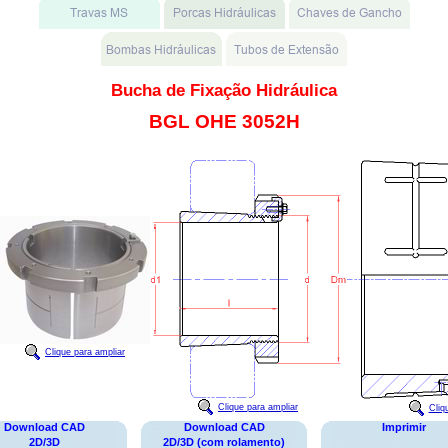
Bucha de Fixação Hidráulica
BGL OHE 3052H
Clique para ampliar
Clique para ampliar
Cliq
Download CAD
Download CAD
Imprimir
2D/3D
2D/3D (com rolamento)