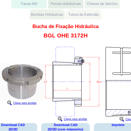
Bucha de Fixação Hidráulica
BGL OHE 3172H
Clique para ampliar
Clique para ampliar
Cliq
Download CAD
Download CAD
Imprimir
2D/3D
2D/3D (com rolamento)