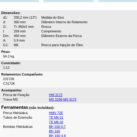
Dimensões:
d1:
330,2 mm (13")
Medida do Eixo
d:
360 mm
Diâmetro Interno do Rolamento
G:
Tr 360x5 mm
Rosca
l:
259 mm
Comprimento
Dm:
460 mm
Diâmetro Externo da Porca
A:
5.9 mm
G1:
M6
Rosca para Injeção de Óleo
Peso:
54.2 kg
Conicidade:
1:12
Rolamentos Compatíveis:
23172K
C3172K
Acompanha:
Porca de Fixação
HM 3172
Trava MS
MS 3168-MS 3172
Ferramentas
(não incluídas):
Porca Hidráulica
HMV 72E
Tubos de Extensão
TE M6 01
TE M6 02
Bombas Hidráulicas
BH 100-0.7
BH 160
BH 160-4.8