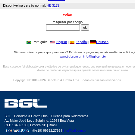
Disponível na versão normal,
HE 3172
voltar
Pesquisar por código:
|
Português |
English
|
Español
|
Deutsch
|
Não encontrou a peça que procurava? Fabricamos peças especiais mediante solicitaçã
www.bgl.com.br
info@bgl.com.br
Esse catálogo foi elaborado com o objetivo de evitar quaisquer erros, que eventualmente possam ocorre
direito de mudar as especificações quando necessário sem prévio aviso.
Copyright © 2006-2026 Bertoloto & Grotta Ltda. Todos os direitos reservados.
BGL - Bertoloto & Grotta Ltda. | Buchas para Rolamentos.
Av. Major José Levy Sobrinho, 1296 | Boa Vista
CEP 13486.190 | Limeira-SP | Brasil
|
(19) 99392.2793 |
info@bgl.com.br