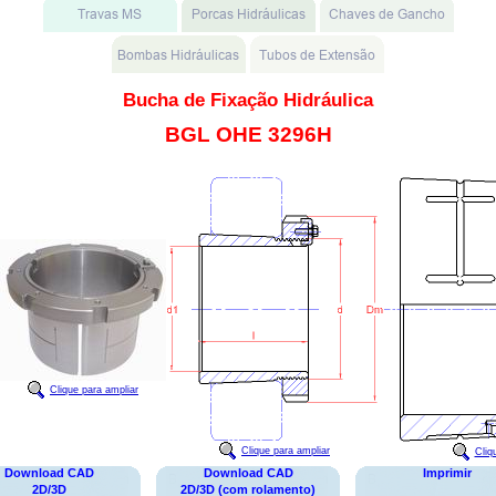
Bucha de Fixação Hidráulica
BGL OHE 3296H
Clique para ampliar
Clique para ampliar
Cliq
Download CAD
Download CAD
Imprimir
2D/3D
2D/3D (com rolamento)