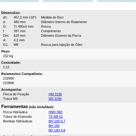
Dimensões:
d1:
457,2 mm (18")
Medida do Eixo
d:
480 mm
Diâmetro Interno do Rolamento
G:
Tr 480x5 mm
Rosca
l:
397 mm
Comprimento
Dm:
620 mm
Diâmetro Externo da Porca
A:
4.2 mm
G1:
M8
Rosca para Injeção de Óleo
Peso:
152 kg
Conicidade:
1:12
Rolamentos Compatíveis:
23296K
22396K
Acompanha:
Porca de Fixação
HM 3196
Trava MS
MS 3196
Ferramentas
(não incluídas):
Porca Hidráulica
HMV 96E
Tubos de Extensão
TE M8 01
Bombas Hidráulicas
BH 100-0.7
BH 160
BH 160-4.8