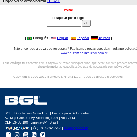
Disponível na versão normal,
HE 3296
voltar
Pesquisar por código:
|
Português |
English
|
Español
|
Deutsch
|
Não encontrou a peça que procurava? Fabricamos peças especiais mediante solicitaçã
www.bgl.com.br
info@bgl.com.br
Esse catálogo foi elaborado com o objetivo de evitar quaisquer erros, que eventualmente possam ocorre
direito de mudar as especificações quando necessário sem prévio aviso.
Copyright © 2006-2026 Bertoloto & Grotta Ltda. Todos os direitos reservados.
BGL - Bertoloto & Grotta Ltda. | Buchas para Rolamentos.
Av. Major José Levy Sobrinho, 1296 | Boa Vista
CEP 13486.190 | Limeira-SP | Brasil
|
(19) 99392.2793 |
info@bgl.com.br