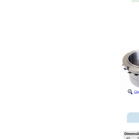
Cli
Dimensõ
d1:
1