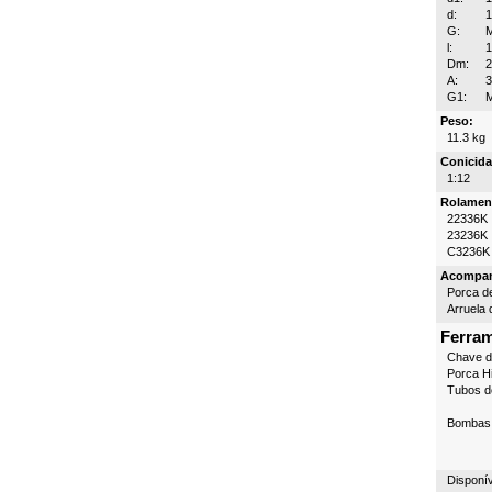
d:
G:
l:
Dm:
A:
3
G1:
Peso:
11.3 kg
Conicida
1:12
Rolamen
22336K
23236K
C3236K
Acompa
Porca d
Arruela 
Ferra
Chave 
Porca Hi
Tubos d
Bombas 
Disponí