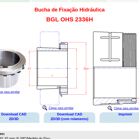
Bucha de Fixação Hidráulica
BGL OHS 2336H
que para ampliar
Clique para ampliar
Clique para ampliar
Download CAD
Download CAD
Imprimir
2D/3D
2D/3D (com rolamento)
es:
61,92 mm (6.3/8")
Medida do Eixo