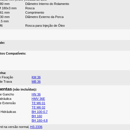
180 mm
Diâmetro Interno do Rolamento
M 180x3 mm
Rosca
161 mm
Comprimento
230 mm
Diâmetro Externo da Porca
.5 mm
M6
Rosca para Injeção de Óleo
de:
tos Compatíveis:
nha:
e Fixação
KM 36
de Trava
MB 36
mentas
(não incluídas):
de Gancho
HN 36
dráulica
HMV 36E
e Extensão
TE M6 01
TE M6 02
Hidráulicas
BH 100-0.7
BH 160
BH 160-4.8
vel na versão normal,
HS 2336