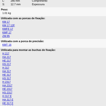
L:
280 mm
Comprimento
S:
12.7 mm
Espessura
Peso:
1.01 kg
Utilizada com as porcas de fixação:
KM 17
KM 17 12F
KMFE 17
KMP 17
ZM 85
Utilizada com a porca de precisão:
KMT 16
Utilizada para montar as buchas de fixação:
H 217
HA 217
HE 217
HS 217
H 317
HA 317
HE 317
HS 317
H 2317
HA 2317
HE 2317
HS 2317
H 317 E
HA 317 E
HE 317 E