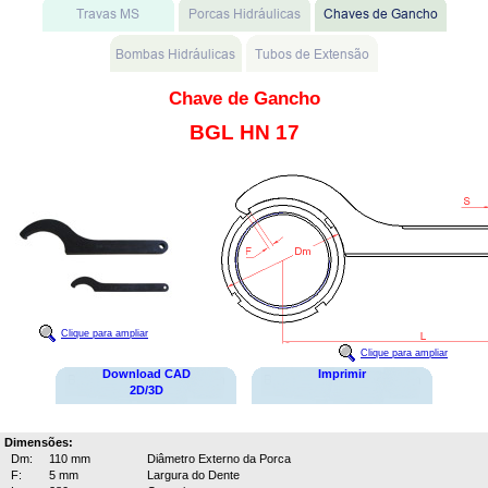
Chave de Gancho
BGL HN 17
Clique para ampliar
Clique para ampliar
Download CAD
Imprimir
2D/3D
Dimensões:
Dm:
110 mm
Diâmetro Externo da Porca
F:
5 mm
Largura do Dente