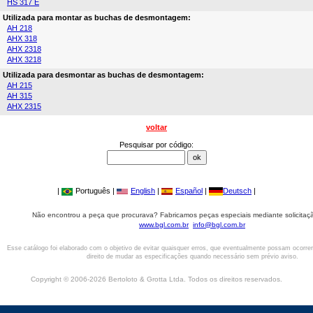
HS 317 E
Utilizada para montar as buchas de desmontagem:
AH 218
AHX 318
AHX 2318
AHX 3218
Utilizada para desmontar as buchas de desmontagem:
AH 215
AH 315
AHX 2315
voltar
Pesquisar por código:
|
Português |
English
|
Español
|
Deutsch
|
Não encontrou a peça que procurava? Fabricamos peças especiais mediante solicitaçã
www.bgl.com.br
info@bgl.com.br
Esse catálogo foi elaborado com o objetivo de evitar quaisquer erros, que eventualmente possam ocorre
direito de mudar as especificações quando necessário sem prévio aviso.
Copyright © 2006-2026 Bertoloto & Grotta Ltda. Todos os direitos reservados.