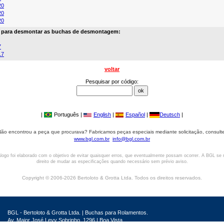
20
20
20
a para desmontar as buchas de desmontagem:
7
17
voltar
Pesquisar por código:
|
Português |
English
|
Español
|
Deutsch
|
ão encontrou a peça que procurava? Fabricamos peças especiais mediante solicitação, consult
www.bgl.com.br
info@bgl.com.br
logo foi elaborado com o objetivo de evitar quaisquer erros, que eventualmente possam ocorrer. A BGL se 
direito de mudar as especificações quando necessário sem prévio aviso.
Copyright © 2006-2026 Bertoloto & Grotta Ltda. Todos os direitos reservados.
BGL - Bertoloto & Grotta Ltda. | Buchas para Rolamentos.
Av. Major José Levy Sobrinho, 1296 | Boa Vista