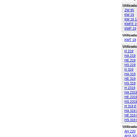
Utilizad
ZM 95
KM 19
KM 19 
KMFE 1
KMP 19
Utilizad
KMT 18
Utilizad
H 219
HA 219
HE 219
HS 219
H 319
HA 319
HE 319
HS 319
H 2319
HA 231
HE 231
HS 231
H 319 E
HA 319 
HE 319 
HS 319 
Utilizad
AH 220
AHX 32