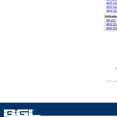
AHX 23
AHX 31
AHX 32
Utilizad
AH 217
AHX 31
AHX 23
N
Esse catá