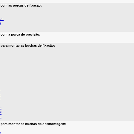
a com as porcas de fixação:
12F
9
a com a porca de precisão:
a para montar as buchas de fixação:
9
9
9
E
E
E
a para montar as buchas de desmontagem:
0