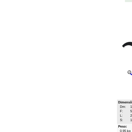
Dimensõ
Dm:
F:
L:
S:
1
Peso:
0.95 kg