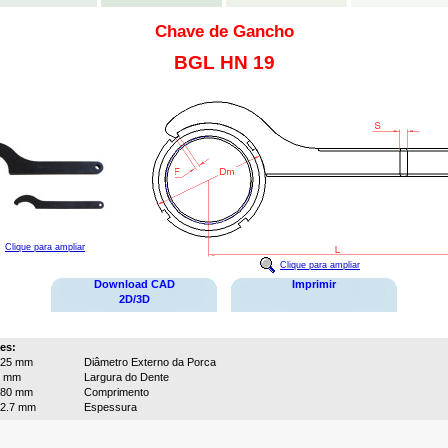
Chave de Gancho
BGL HN 19
Clique para ampliar
Clique para ampliar
Download CAD
Imprimir
2D/3D
es:
125 mm
Diâmetro Externo da Porca
5 mm
Largura do Dente
280 mm
Comprimento
2.7 mm
Espessura