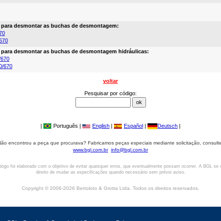
a para desmontar as buchas de desmontagem:
70
670
a para desmontar as buchas de desmontagem hidráulicas:
/670
0/670
voltar
Pesquisar por código:
|
Português |
English
|
Español
|
Deutsch
|
ão encontrou a peça que procurava? Fabricamos peças especiais mediante solicitação, consult
www.bgl.com.br
info@bgl.com.br
logo foi elaborado com o objetivo de evitar quaisquer erros, que eventualmente possam ocorrer. A BGL se 
direito de mudar as especificações quando necessário sem prévio aviso.
Copyright © 2006-2026 Bertoloto & Grotta Ltda. Todos os direitos reservados.