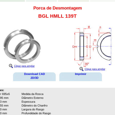
Porca de Desmontagem
BGL HMLL 139T
Clique para ampliar
Clique para ampliar
Download CAD
Imprimir
2D/3D
es:
r 695x6
Medida da Rosca
795 mm
Diâmetro Externo
53 mm
Espessura
755 mm
Diâmetro do Chanfro
40 mm
Largura do Rasgo
20 mm
Profundidade do Rasgo