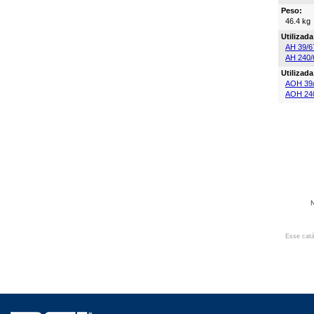
Peso:
46.4 kg
Utilizad
AH 39/6
AH 240/
Utilizad
AOH 39
AOH 24
N
Esse catá