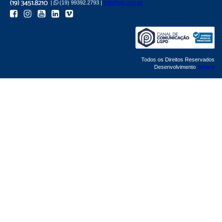
|
(19) 99392.2793 |
info@bgl.com.br
Todos os Direitos Reservados
Desenvolvimento
Sphera