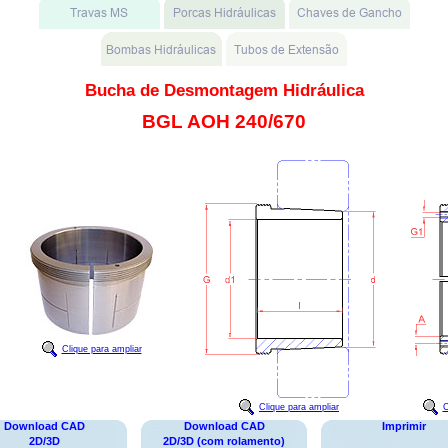
Bucha de Desmontagem Hidráulica
BGL AOH 240/670
Clique para ampliar
Clique para ampliar
C
Download CAD
Download CAD
Imprimir
2D/3D
2D/3D (com rolamento)