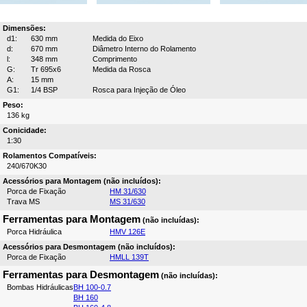
Dimensões:
d1:
630 mm
Medida do Eixo
d:
670 mm
Diâmetro Interno do Rolamento
l:
348 mm
Comprimento
G:
Tr 695x6
Medida da Rosca
A:
15 mm
G1:
1/4 BSP
Rosca para Injeção de Óleo
Peso:
136 kg
Conicidade:
1:30
Rolamentos Compatíveis:
240/670K30
Acessórios para Montagem (não incluídos):
Porca de Fixação
HM 31/630
Trava MS
MS 31/630
Ferramentas para Montagem
(não incluídas):
Porca Hidráulica
HMV 126E
Acessórios para Desmontagem (não incluídos):
Porca de Fixação
HMLL 139T
Ferramentas para Desmontagem
(não incluídas):
Bombas Hidráulicas
BH 100-0.7
BH 160