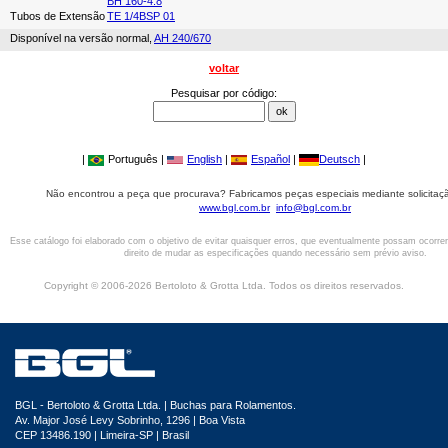
BH 160-4.8
Tubos de Extensão
TE 1/4BSP 01
Disponível na versão normal,
AH 240/670
voltar
Pesquisar por código:
|
Português |
English
|
Español
|
Deutsch
|
Não encontrou a peça que procurava? Fabricamos peças especiais mediante solicitaçã
www.bgl.com.br
info@bgl.com.br
Esse catálogo foi elaborado com o objetivo de evitar quaisquer erros, que eventualmente possam ocorre
direito de mudar as especificações quando necessário sem prévio aviso.
Copyright © 2006-2026 Bertoloto & Grotta Ltda. Todos os direitos reservados.
BGL - Bertoloto & Grotta Ltda. | Buchas para Rolamentos.
Av. Major José Levy Sobrinho, 1296 | Boa Vista
CEP 13486.190 | Limeira-SP | Brasil