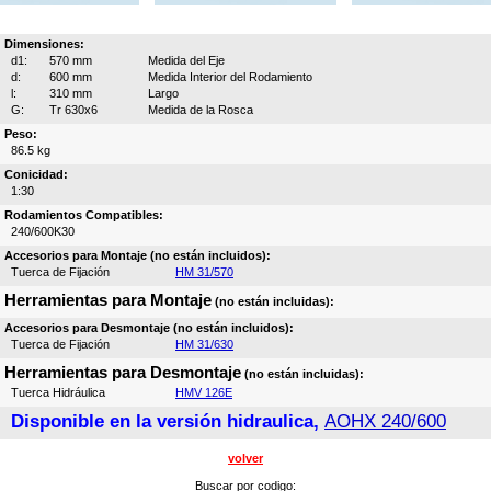
Dimensiones:
d1:
570 mm
Medida del Eje
d:
600 mm
Medida Interior del Rodamiento
l:
310 mm
Largo
G:
Tr 630x6
Medida de la Rosca
Peso:
86.5 kg
Conicidad:
1:30
Rodamientos Compatibles:
240/600K30
Accesorios para Montaje (no están incluidos):
Tuerca de Fijación
HM 31/570
Herramientas para Montaje
(no están incluidas):
Accesorios para Desmontaje (no están incluidos):
Tuerca de Fijación
HM 31/630
Herramientas para Desmontaje
(no están incluidas):
Tuerca Hidráulica
HMV 126E
Disponible en la versión hidraulica,
AOHX 240/600
volver
Buscar por codigo: