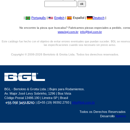
|
Português
|
English
|
Español |
Deutsch
|
No encontro la pieza que buscaba? Fabricamos piezas especiales a pedido, cons
www.bgl.com.br
info@bgl.com.br
Este catálogo fue hecho con el objetivo de evitar errores eventuales que puedan suceder. BGL se reserv
las especificaciones cuando sea necesario sin previo aviso.
Copyright © 2006-2026 Bertoloto & Grotta Ltda. Todos los derechos reservados.
BGL - Bertoloto & Grotta Ltda. | Bujes para Rodamientos.
Av. Major José Levy Sobrinho, 1296 | Boa Vista
Código Postal 13486.190 | Limeira-SP | Brasil
|
+55 (19) 99392.2793 |
info@bgl.com.br
Todos os Derechos Reservados
Desarrollo
Sphera