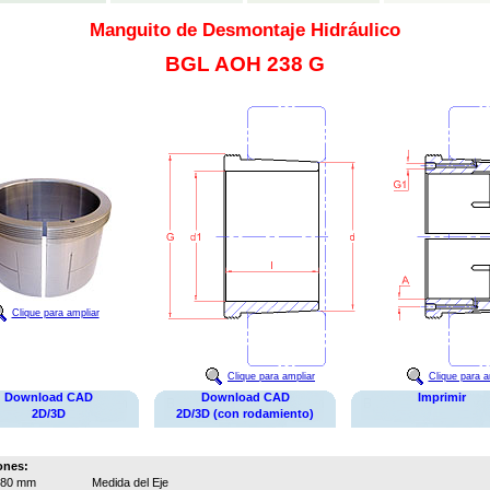
Manguito de Desmontaje Hidráulico
BGL AOH 238 G
Clique para ampliar
Clique para ampliar
Clique para a
Download CAD
Download CAD
Imprimir
2D/3D
2D/3D (con rodamiento)
ones:
180 mm
Medida del Eje