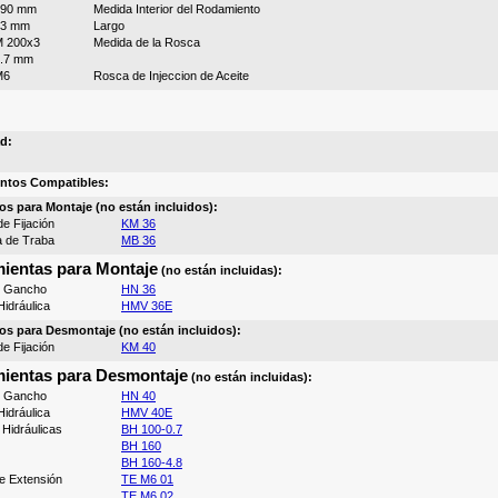
190 mm
Medida Interior del Rodamiento
73 mm
Largo
 200x3
Medida de la Rosca
.7 mm
M6
Rosca de Injeccion de Aceite
d:
ntos Compatibles:
os para Montaje (no están incluidos):
e Fijación
KM 36
a de Traba
MB 36
ientas para Montaje
(no están incluidas):
e Gancho
HN 36
idráulica
HMV 36E
os para Desmontaje (no están incluidos):
e Fijación
KM 40
ientas para Desmontaje
(no están incluidas):
e Gancho
HN 40
idráulica
HMV 40E
Hidráulicas
BH 100-0.7
BH 160
BH 160-4.8
e Extensión
TE M6 01
TE M6 02