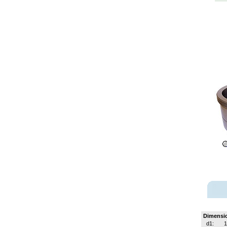
Dimensi
d1: