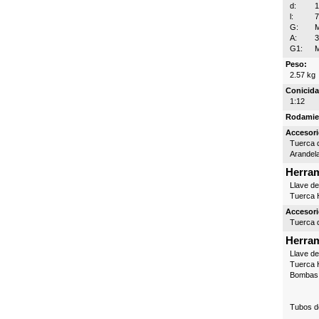
d:
l:
G:
M
A:
3
G1:
Peso:
2.57 kg
Conicida
1:12
Rodamie
Accesori
Tuerca d
Arandel
Herram
Llave d
Tuerca H
Accesori
Tuerca d
Herram
Llave d
Tuerca H
Bombas 
Tubos d