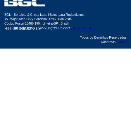
BGL - Bertoloto & Grotta Ltda. | Bujes para Rodamientos.
Av. Major José Levy Sobrinho, 1296 | Boa Vista
Código Postal 13486.190 | Limeira-SP | Brasil
|
+55 (19) 99392.2793 |
info@bgl.com.br
Todos os Derechos Reservados
Desarrollo
Sphera