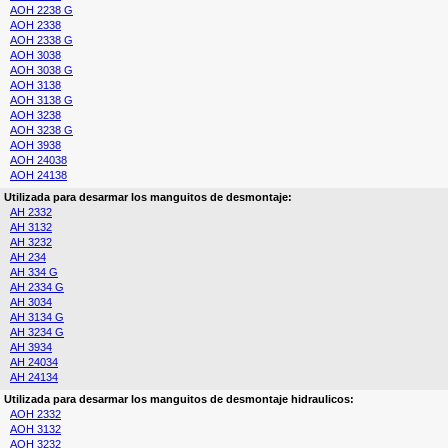
AOH 2238 G
AOH 2338
AOH 2338 G
AOH 3038
AOH 3038 G
AOH 3138
AOH 3138 G
AOH 3238
AOH 3238 G
AOH 3938
AOH 24038
AOH 24138
Utilizada para desarmar los manguitos de desmontaje:
AH 2332
AH 3132
AH 3232
AH 234
AH 334 G
AH 2334 G
AH 3034
AH 3134 G
AH 3234 G
AH 3934
AH 24034
AH 24134
Utilizada para desarmar los manguitos de desmontaje hidraulicos:
AOH 2332
AOH 3132
AOH 3232