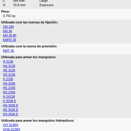
L:
564 mm
Largo
S:
15.8 mm
Espesura
Peso:
3.755 kg
Utilizada com las tuercas de fijación:
ZM 180
KM 36
KM 36 8F
KMFE 36
Utilizada com la tuerca de precisión:
KMT 40
Utilizada para armar los manguitos:
H 3136
HA 3136
HE 3136
HS 3136
H 2336
HA 2336
HE 2336
HS 2336
H 24136
H 3036 E
HA 3036 E
HE 3036 E
HS 3036 E
Utilizada para armar los manguitos hidraulicos:
OH 3136H
OHA 3136H