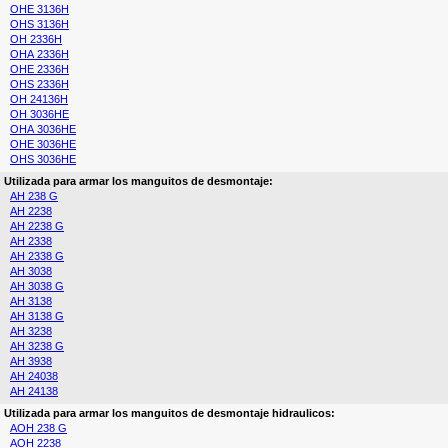
OHE 3136H
OHS 3136H
OH 2336H
OHA 2336H
OHE 2336H
OHS 2336H
OH 24136H
OH 3036HE
OHA 3036HE
OHE 3036HE
OHS 3036HE
Utilizada para armar los manguitos de desmontaje:
AH 238 G
AH 2238
AH 2238 G
AH 2338
AH 2338 G
AH 3038
AH 3038 G
AH 3138
AH 3138 G
AH 3238
AH 3238 G
AH 3938
AH 24038
AH 24138
Utilizada para armar los manguitos de desmontaje hidraulicos:
AOH 238 G
AOH 2238