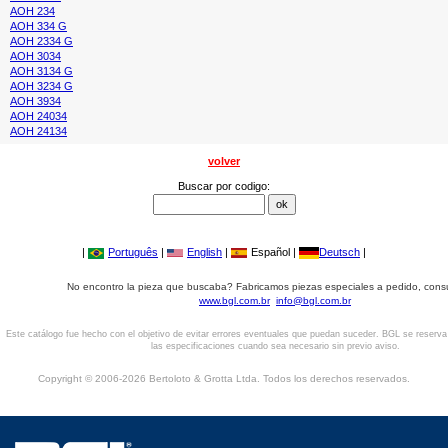
AOH 234
AOH 334 G
AOH 2334 G
AOH 3034
AOH 3134 G
AOH 3234 G
AOH 3934
AOH 24034
AOH 24134
volver
Buscar por codigo:
|
Português
|
English
|
Español |
Deutsch
|
No encontro la pieza que buscaba? Fabricamos piezas especiales a pedido, cons
www.bgl.com.br
info@bgl.com.br
Este catálogo fue hecho con el objetivo de evitar errores eventuales que puedan suceder. BGL se reserv
las especificaciones cuando sea necesario sin previo aviso.
Copyright © 2006-2026 Bertoloto & Grotta Ltda. Todos los derechos reservados.