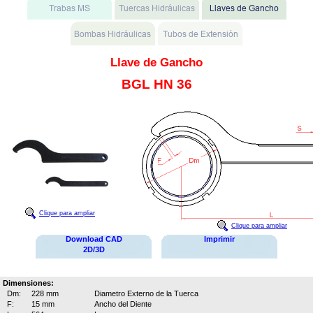
Llave de Gancho
BGL HN 36
Clique para ampliar
Clique para ampliar
Download CAD
Imprimir
2D/3D
Dimensiones:
Dm:
228 mm
Diametro Externo de la Tuerca
F:
15 mm
Ancho del Diente