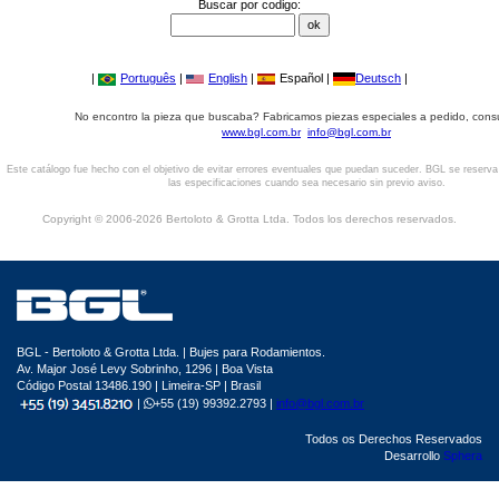
Buscar por codigo:
|
Português
|
English
|
Español |
Deutsch
|
No encontro la pieza que buscaba? Fabricamos piezas especiales a pedido, cons
www.bgl.com.br
info@bgl.com.br
Este catálogo fue hecho con el objetivo de evitar errores eventuales que puedan suceder. BGL se reserv
las especificaciones cuando sea necesario sin previo aviso.
Copyright © 2006-2026 Bertoloto & Grotta Ltda. Todos los derechos reservados.
BGL - Bertoloto & Grotta Ltda. | Bujes para Rodamientos.
Av. Major José Levy Sobrinho, 1296 | Boa Vista
Código Postal 13486.190 | Limeira-SP | Brasil
|
+55 (19) 99392.2793 |
info@bgl.com.br
Todos os Derechos Reservados
Desarrollo
Sphera