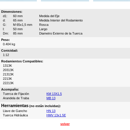
Dimensiones:
d1:
60 mm
Medida del Eje
d:
65 mm
Medida Interior del Rodamiento
G:
M 65x1,5 mm
Rosca
l:
50 mm
Largo
Dm:
85 mm
Diametro Externo de la Tuerca
Peso:
0.404 kg
Conicidad:
1:12
Rodamientos Compatibles:
1313K
20313K
21313K
2213K
22213K
Acompaña:
Tuerca de Fijación
KM 13X1.5
Arandela de Traba
MB 13
Herramientas
(no están incluidas):
Llave de Gancho
HN 13
Tuerca Hidráulica
HMV 13x1.5E
volver