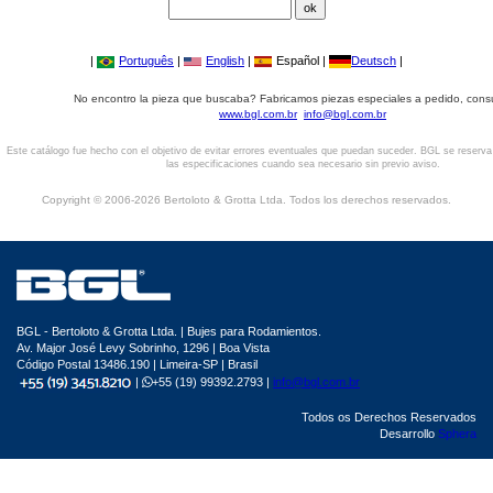
|
Português
|
English
|
Español |
Deutsch
|
No encontro la pieza que buscaba? Fabricamos piezas especiales a pedido, cons
www.bgl.com.br
info@bgl.com.br
Este catálogo fue hecho con el objetivo de evitar errores eventuales que puedan suceder. BGL se reserv
las especificaciones cuando sea necesario sin previo aviso.
Copyright © 2006-2026 Bertoloto & Grotta Ltda. Todos los derechos reservados.
BGL - Bertoloto & Grotta Ltda. | Bujes para Rodamientos.
Av. Major José Levy Sobrinho, 1296 | Boa Vista
Código Postal 13486.190 | Limeira-SP | Brasil
|
+55 (19) 99392.2793 |
info@bgl.com.br
Todos os Derechos Reservados
Desarrollo
Sphera