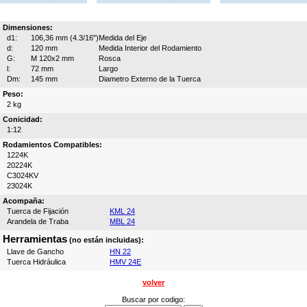
Dimensiones:
d1:
106,36 mm (4.3/16")
Medida del Eje
d:
120 mm
Medida Interior del Rodamiento
G:
M 120x2 mm
Rosca
l:
72 mm
Largo
Dm:
145 mm
Diametro Externo de la Tuerca
Peso:
2 kg
Conicidad:
1:12
Rodamientos Compatibles:
1224K
20224K
C3024KV
23024K
Acompaña:
Tuerca de Fijación
KML 24
Arandela de Traba
MBL 24
Herramientas
(no están incluidas):
Llave de Gancho
HN 22
Tuerca Hidráulica
HMV 24E
volver
Buscar por codigo: