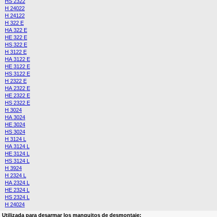
HS 2322
H 24022
H 24122
H 322 E
HA 322 E
HE 322 E
HS 322 E
H 3122 E
HA 3122 E
HE 3122 E
HS 3122 E
H 2322 E
HA 2322 E
HE 2322 E
HS 2322 E
H 3024
HA 3024
HE 3024
HS 3024
H 3124 L
HA 3124 L
HE 3124 L
HS 3124 L
H 3924
H 2324 L
HA 2324 L
HE 2324 L
HS 2324 L
H 24024
Utilizada para desarmar los manguitos de desmontaje: