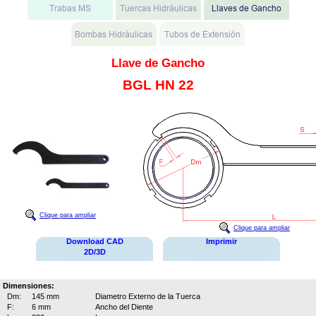
Llave de Gancho
BGL HN 22
Clique para ampliar
Clique para ampliar
Download CAD
Imprimir
2D/3D
Dimensiones:
Dm:
145 mm
Diametro Externo de la Tuerca
F:
6 mm
Ancho del Diente