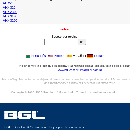
AH 220
AHX 320
AHX 2320
AHX 3120
AHX 3220
volver
Buscar por codigo:
|
Português
|
English
|
Español |
Deutsch
|
No encontro la pieza que buscaba? Fabricamos piezas especiales a pedido, cons
www.bgl.com.br
info@bgl.com.br
Este catálogo fue hecho con el objetivo de evitar errores eventuales que puedan suceder. BGL se reserv
las especificaciones cuando sea necesario sin previo aviso.
Copyright © 2006-2026 Bertoloto & Grotta Ltda. Todos los derechos reservados.
BGL - Bertoloto & Grotta Ltda. | Bujes para Rodamientos.