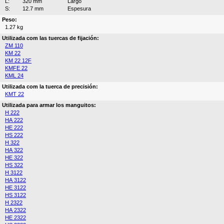
L:
320 mm
Largo
S:
12.7 mm
Espesura
Peso:
1.27 kg
Utilizada com las tuercas de fijación:
ZM 110
KM 22
KM 22 12F
KMFE 22
KML 24
Utilizada com la tuerca de precisión:
KMT 22
Utilizada para armar los manguitos:
H 222
HA 222
HE 222
HS 222
H 322
HA 322
HE 322
HS 322
H 3122
HA 3122
HE 3122
HS 3122
H 2322
HA 2322
HE 2322